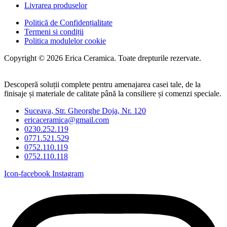
Livrarea produselor
Politică de Confidențialitate
Termeni si condiții
Politica modulelor cookie
Copyright © 2026 Erica Ceramica. Toate drepturile rezervate.
Descoperă soluții complete pentru amenajarea casei tale, de la
finisaje și materiale de calitate până la consiliere și comenzi speciale.
Suceava, Str. Gheorghe Doja, Nr. 120
ericaceramica@gmail.com
0230.252.119
0771.521.529
0752.110.119
0752.110.118
Icon-facebook
Instagram