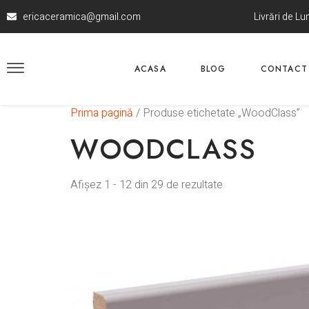
ericaceramica@gmail.com
Livrări de L
ACASA
BLOG
CONTACT
Prima pagină
/ Produse etichetate „WoodClass”
WOODCLASS
Afișez 1 - 12 din 29 de rezultate