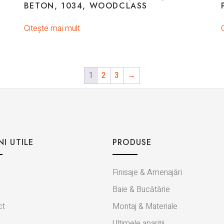
BETON, 1034, WOODCLASS
Citește mai mult
1
2
3
→
NI UTILE
PRODUSE
Finisaje & Amenajări
Baie & Bucătărie
ct
Montaj & Materiale
Ultimele apariții