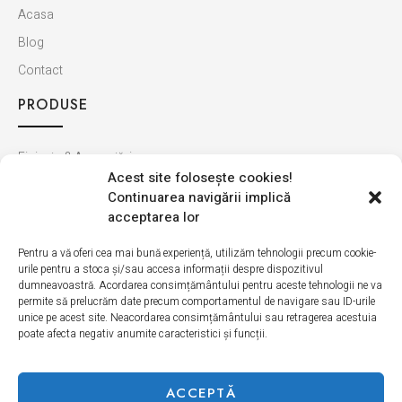
Acasa
Blog
Contact
PRODUSE
Finisaje & Amenajări
Acest site foloseşte cookies!
Baie & Bucătărie
Continuarea navigării implică
Montaj & Materiale
acceptarea lor
Ultimele apariții
Pentru a vă oferi cea mai bună experiență, utilizăm tehnologii precum cookie-
urile pentru a stoca și/sau accesa informații despre dispozitivul
INFORMAȚII
dumneavoastră. Acordarea consimțământului pentru aceste tehnologii ne va
permite să prelucrăm date precum comportamentul de navigare sau ID-urile
unice pe acest site. Neacordarea consimțământului sau retragerea acestuia
Cum cumpăr
poate afecta negativ anumite caracteristici și funcții.
Politica de retur
Livrarea produselor
ACCEPTĂ