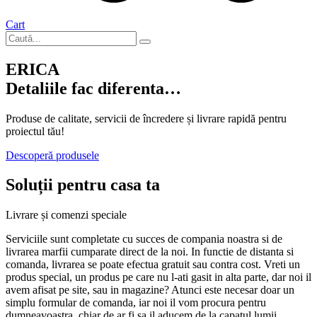
Cart
ERICA
Detaliile fac diferenta…
Produse de calitate, servicii de încredere și livrare rapidă pentru
proiectul tău!
Descoperă produsele
Soluții pentru casa ta
Livrare și comenzi speciale
Serviciile sunt completate cu succes de compania noastra si de
livrarea marfii cumparate direct de la noi. In functie de distanta si
comanda, livrarea se poate efectua gratuit sau contra cost. Vreti un
produs special, un produs pe care nu l-ati gasit in alta parte, dar noi il
avem afisat pe site, sau in magazine? Atunci este necesar doar un
simplu formular de comanda, iar noi il vom procura pentru
dumneavoastra, chiar de ar fi sa il aducem de la capatul lumii.