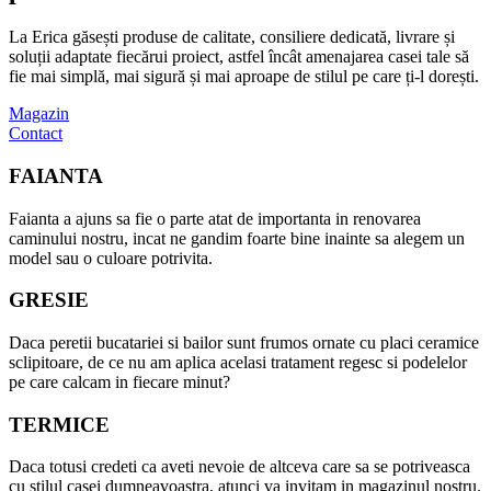
La Erica găsești produse de calitate, consiliere dedicată, livrare și
soluții adaptate fiecărui proiect, astfel încât amenajarea casei tale să
fie mai simplă, mai sigură și mai aproape de stilul pe care ți-l dorești.
Magazin
Contact
FAIANTA
Faianta a ajuns sa fie o parte atat de importanta in renovarea
caminului nostru, incat ne gandim foarte bine inainte sa alegem un
model sau o culoare potrivita.
GRESIE
Daca peretii bucatariei si bailor sunt frumos ornate cu placi ceramice
sclipitoare, de ce nu am aplica acelasi tratament regesc si podelelor
pe care calcam in fiecare minut?
TERMICE
Daca totusi credeti ca aveti nevoie de altceva care sa se potriveasca
cu stilul casei dumneavoastra, atunci va invitam in magazinul nostru.