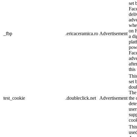
set 
Fac
deli
adve
whe
on 
_fbp
.ericaceramica.ro
Advertisement
a di
plat
pow
Fac
adve
afte
this
This
set 
doub
The
test_cookie
.doubleclick.net
Advertisement
the 
dete
user
supp
cook
This
use