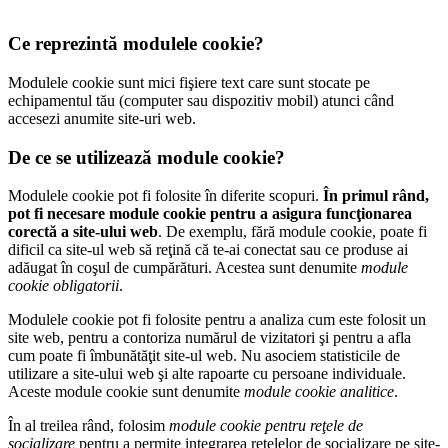
Ce reprezintă modulele cookie?
Modulele cookie sunt mici fişiere text care sunt stocate pe
echipamentul tău (computer sau dispozitiv mobil) atunci când
accesezi anumite site-uri web.
De ce se utilizează module cookie?
Modulele cookie pot fi folosite în diferite scopuri.
În primul rând,
pot fi necesare module cookie pentru a asigura funcţionarea
corectă a site-ului web
. De exemplu, fără module cookie, poate fi
dificil ca site-ul web să reţină că te-ai conectat sau ce produse ai
adăugat în coşul de cumpărături. Acestea sunt denumite
module
cookie obligatorii
.
Modulele cookie pot fi folosite pentru a analiza cum este folosit un
site web, pentru a contoriza numărul de vizitatori şi pentru a afla
cum poate fi îmbunătăţit site-ul web. Nu asociem statisticile de
utilizare a site-ului web şi alte rapoarte cu persoane individuale.
Aceste module cookie sunt denumite
module cookie analitice
.
În al treilea rând, folosim
module cookie pentru reţele de
socializare
pentru a permite integrarea reţelelor de socializare pe site-