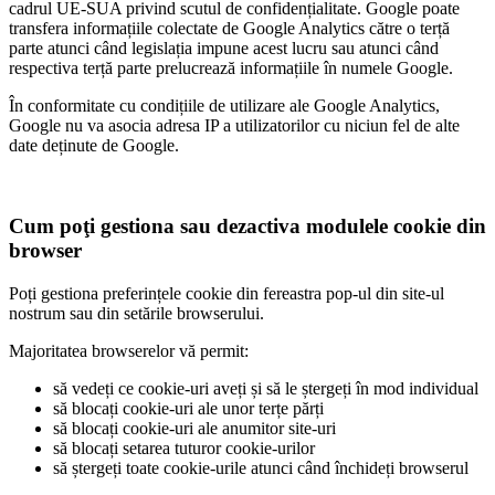
cadrul UE-SUA privind scutul de confidențialitate. Google poate
transfera informațiile colectate de Google Analytics către o terță
parte atunci când legislația impune acest lucru sau atunci când
respectiva terță parte prelucrează informațiile în numele Google.
În conformitate cu condițiile de utilizare ale Google Analytics,
Google nu va asocia adresa IP a utilizatorilor cu niciun fel de alte
date deținute de Google.
Cum poţi gestiona sau dezactiva modulele cookie din
browser
Poți gestiona preferințele cookie din fereastra pop-ul din site-ul
nostrum sau din setările browserului.
Majoritatea browserelor vă permit:
să vedeți ce cookie-uri aveți și să le ștergeți în mod individual
să blocați cookie-uri ale unor terțe părți
să blocați cookie-uri ale anumitor site-uri
să blocați setarea tuturor cookie-urilor
să ștergeți toate cookie-urile atunci când închideți browserul