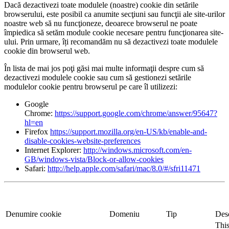
Dacă dezactivezi toate modulele (noastre) cookie din setările
browserului, este posibil ca anumite secţiuni sau funcţii ale site-urilor
noastre web să nu funcţioneze, deoarece browserul ne poate
împiedica să setăm module cookie necesare pentru funcţionarea site-
ului. Prin urmare, îți recomandăm nu să dezactivezi toate modulele
cookie din browserul web.
În lista de mai jos poţi găsi mai multe informaţii despre cum să
dezactivezi modulele cookie sau cum să gestionezi setările
modulelor cookie pentru browserul pe care îl utilizezi:
Google
Chrome:
https://support.google.com/chrome/answer/95647?
hl=en
Firefox
https://support.mozilla.org/en-US/kb/enable-and-
disable-cookies-website-preferences
Internet Explorer:
http://windows.microsoft.com/en-
GB/windows-vista/Block-or-allow-cookies
Safari:
http://help.apple.com/safari/mac/8.0/#/sfri11471
Denumire cookie
Domeniu
Tip
Desc
This