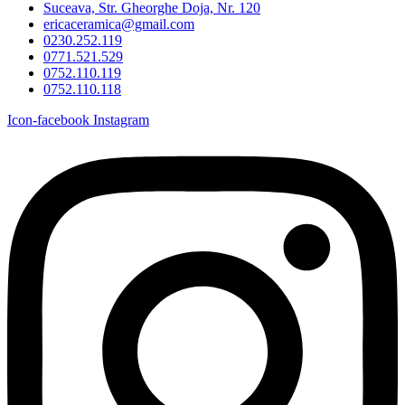
Suceava, Str. Gheorghe Doja, Nr. 120
ericaceramica@gmail.com
0230.252.119
0771.521.529
0752.110.119
0752.110.118
Icon-facebook
Instagram