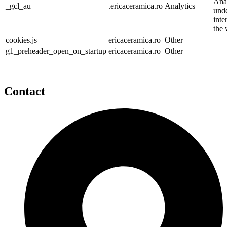
Anal
_gcl_au
.ericaceramica.ro
Analytics
unde
inte
the 
cookies.js
ericaceramica.ro
Other
–
g1_preheader_open_on_startup
ericaceramica.ro
Other
–
Contact