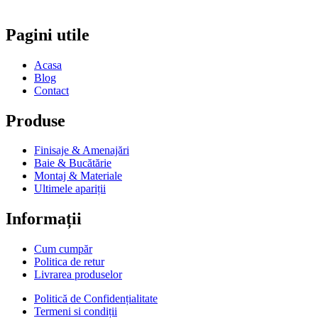
Pagini utile
Acasa
Blog
Contact
Produse
Finisaje & Amenajări
Baie & Bucătărie
Montaj & Materiale
Ultimele apariții
Informații
Cum cumpăr
Politica de retur
Livrarea produselor
Politică de Confidențialitate
Termeni si condiții