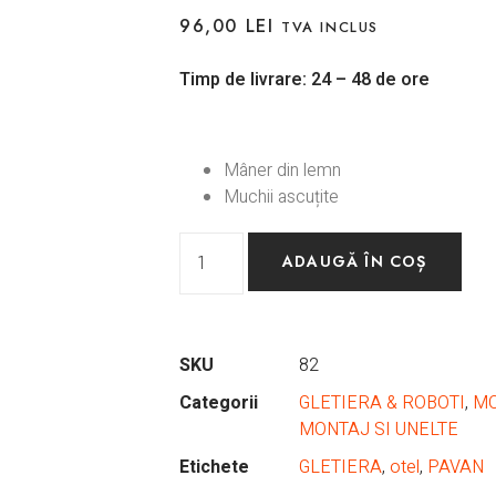
96,00
LEI
TVA INCLUS
Timp de livrare: 24 – 48 de ore
Mâner din lemn
Muchii ascuțite
ADAUGĂ ÎN COȘ
SKU
82
Categorii
GLETIERA & ROBOTI
,
MO
MONTAJ SI UNELTE
Etichete
GLETIERA
,
otel
,
PAVAN