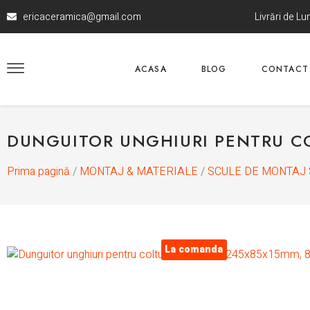
ericaceramica@gmail.com
Livrări de L
ACASA
BLOG
CONTACT
DUNGUITOR UNGHIURI PENTRU CO
Prima pagină
/
MONTAJ & MATERIALE
/
SCULE DE MONTAJ 
La comanda