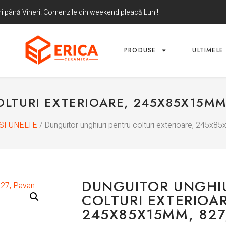
uni până Vineri. Comenzile din weekend pleacă Luni!
PRODUSE
ULTIMELE 
LTURI EXTERIOARE, 245X85X15MM,
SI UNELTE
/ Dunguitor unghiuri pentru colturi exterioare, 245x
DUNGUITOR UNGHIU
COLTURI EXTERIOAR
245X85X15MM, 827