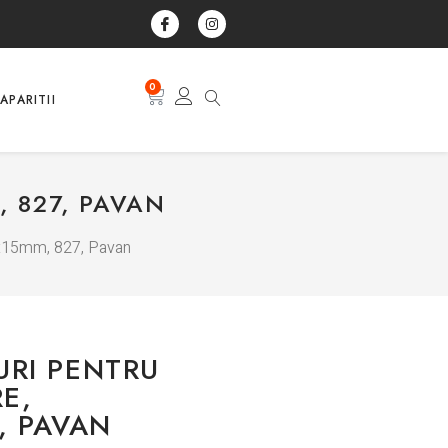
0
APARITII
 827, PAVAN
85x15mm, 827, Pavan
RI PENTRU
E,
, PAVAN