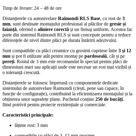
Timp de livrare: 24 – 48 de ore
Distanțierele cu autonivelare
Raimondi RLS Base
, cu rost de
3
mm
, sunt destinate montajului profesional al plăcilor de
gresie și
faianță
, oferind o
aliniere corectă
și un finisaj uniform. Acestea fac
parte din sistemul Raimondi RLS și sunt concepute pentru a reduce
diferențele de nivel dintre plăci pe durata întăririi adezivului.
Sunt compatibile cu plăci ceramice cu grosimi cuprinse între
3 și 12
mm
și pot fi utilizate atât pentru montaj pe
pardoseală
, cât și pe
pereți
. Rostul de 3 mm este recomandat în special pentru plăci de
dimensiuni mari sau aplicații unde este necesar un rost mai vizibil și
o toleranță crescută.
Distanțierele se folosesc împreună cu componentele dedicate
sistemului de autonivelare Raimondi (clești, pene sau capace, în
funcție de configurație), contribuind la eficientizarea montajului și la
obținerea unor suprafețe plane. Pachetul conține
250 de bucăți
,
fiind potrivit pentru proiecte rezidențiale și comerciale.
Caracteristici principale:
lățime rost: 3 mm
compatibile cu plăci de 3–12 mm grosime