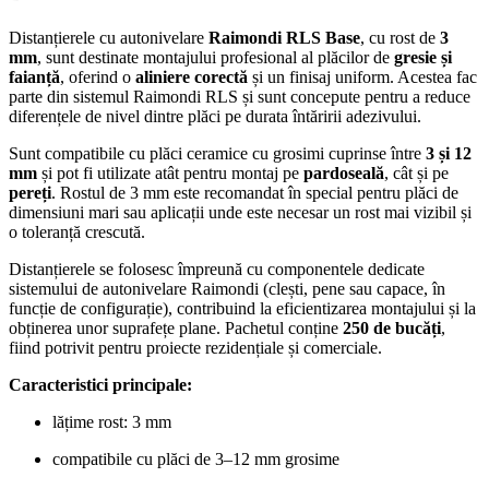
Distanțierele cu autonivelare
Raimondi RLS Base
, cu rost de
3
mm
, sunt destinate montajului profesional al plăcilor de
gresie și
faianță
, oferind o
aliniere corectă
și un finisaj uniform. Acestea fac
parte din sistemul Raimondi RLS și sunt concepute pentru a reduce
diferențele de nivel dintre plăci pe durata întăririi adezivului.
Sunt compatibile cu plăci ceramice cu grosimi cuprinse între
3 și 12
mm
și pot fi utilizate atât pentru montaj pe
pardoseală
, cât și pe
pereți
. Rostul de 3 mm este recomandat în special pentru plăci de
dimensiuni mari sau aplicații unde este necesar un rost mai vizibil și
o toleranță crescută.
Distanțierele se folosesc împreună cu componentele dedicate
sistemului de autonivelare Raimondi (clești, pene sau capace, în
funcție de configurație), contribuind la eficientizarea montajului și la
obținerea unor suprafețe plane. Pachetul conține
250 de bucăți
,
fiind potrivit pentru proiecte rezidențiale și comerciale.
Caracteristici principale:
lățime rost: 3 mm
compatibile cu plăci de 3–12 mm grosime