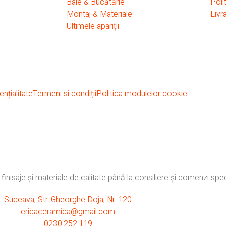
Baie & Bucătărie
Poli
Montaj & Materiale
Livr
Ultimele apariții
nțialitate
Termeni si condiții
Politica modulelor cookie
inisaje și materiale de calitate până la consiliere și comenzi spec
Suceava, Str. Gheorghe Doja, Nr. 120
ericaceramica@gmail.com
0230.252.119