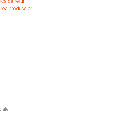
tica de retur
area produselor
iale.