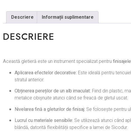
Descriere
Informații suplimentare
DESCRIERE
Această gletieră este un instrument specializat pentru
finisajel
Aplicarea efectelor decorative:
Este ideală pentru tencuie
stratul anterior.
Obținerea pereților de un alb imaculat:
Fiind din plastic, m
metalice obișnuite atunci când se freacă de gletul uscat.
Nivelarea fină a gleturilor de finisaj:
Se folosește pentru ult
Lucrul cu materiale sensibile:
Se utilizează atunci când apl
blândă, datorită flexibilității specifice a lamei de Sicodur.