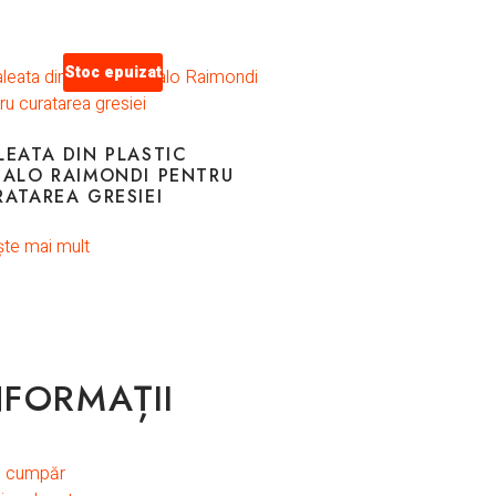
Stoc epuizat
LEATA DIN PLASTIC
DALO RAIMONDI PENTRU
RATAREA GRESIEI
ște mai mult
NFORMAȚII
 cumpăr