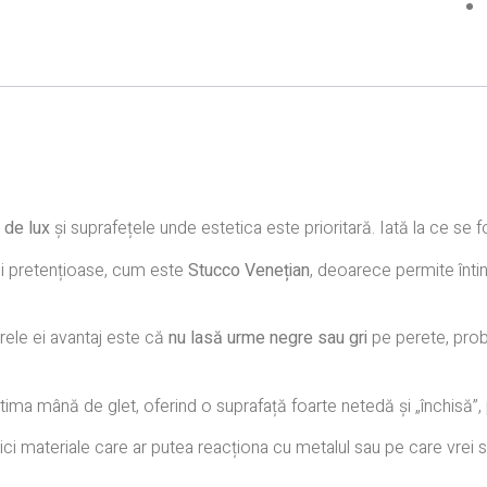
e de lux
și suprafețele unde estetica este prioritară. Iată la ce se 
li pretențioase, cum este
Stucco Venețian
, deoarece permite întin
arele ei avantaj este că
nu lasă urme negre sau gri
pe perete, prob
ima mână de glet, oferind o suprafață foarte netedă și „închisă”, 
ici materiale care ar putea reacționa cu metalul sau pe care vrei