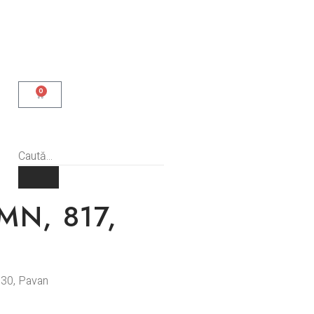
0
MN, 817,
130, Pavan