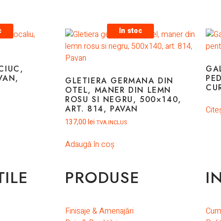
c
In stoc
CIUC,
GA
VAN,
PE
GLETIERA GERMANA DIN
CU
OTEL, MANER DIN LEMN
ROSU SI NEGRU, 500×140,
ART. 814, PAVAN
Cite
137,00
lei
TVA INCLUS
Adaugă în coș
TILE
PRODUSE
I
Finisaje & Amenajări
Cum