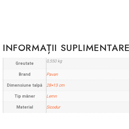
INFORMAȚII SUPLIMENTAR
0,550 kg
Greutate
Brand
Pavan
Dimensiune talpă
28×13 cm
Tip mâner
Lemn
Material
Sicodur