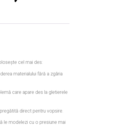
folosește cel mai des:
derea materialului fără a zgâria
lemă care apare des la gletierele
pregătită direct pentru vopsire.
 să le modelezi cu o presiune mai