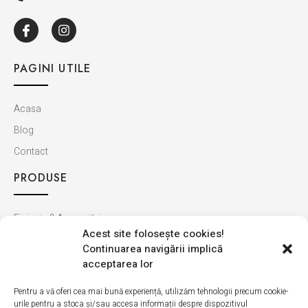
PAGINI UTILE
Acasa
Blog
Contact
PRODUSE
Finisaje & Amenajări
Acest site foloseşte cookies!
Baie & Bucătărie
Continuarea navigării implică
Montaj & Materiale
acceptarea lor
Ultimele apariții
Pentru a vă oferi cea mai bună experiență, utilizăm tehnologii precum cookie-
urile pentru a stoca și/sau accesa informații despre dispozitivul