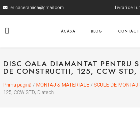
ericaceramica@gmail.com
Livrări de L
ACASA
BLOG
CONTACT
DISC OALA DIAMANTAT PENTRU S
DE CONSTRUCTII, 125, CCW STD,
Prima pagină
/
MONTAJ & MATERIALE
/
SCULE DE MONTAJ 
125, CCW STD, Diatech
La comanda
-8%