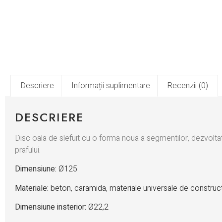
Descriere
Informații suplimentare
Recenzii (0)
DESCRIERE
Disc oala de slefuit cu o forma noua a segmentilor, dezvoltat
prafului.
Dimensiune:
Ø125
Materiale:
beton, caramida, materiale universale de construct
Dimensiune insterior:
Ø22,2