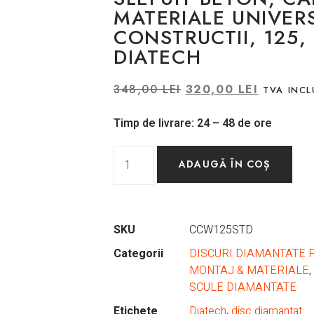
MATERIALE UNIVER
CONSTRUCTII, 125,
DIATECH
348,00
LEI
320,00
LEI
TVA INCL
Timp de livrare: 24 – 48 de ore
ADAUGĂ ÎN COȘ
SKU
CCW125STD
Categorii
DISCURI DIAMANTATE 
MONTAJ & MATERIALE
,
SCULE DIAMANTATE
Etichete
Diatech
,
disc diamantat