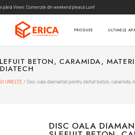
uni până Vineri. Comenzile din weekend pleacă Luni!
PRODUSE
ULTIMELE APA
LEFUIT BETON, CARAMIDA, MATER
 DIATECH
SI UNELTE
/ Disc oala diamantat pentru slefuit beton, caramida, m
DISC OALA DIAMAN
SLEFUIT BETON, C