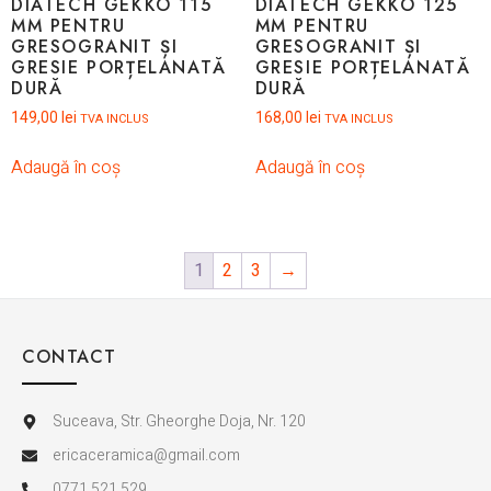
DIATECH GEKKO 115
DIATECH GEKKO 125
MM PENTRU
MM PENTRU
GRESOGRANIT ȘI
GRESOGRANIT ȘI
GRESIE PORȚELANATĂ
GRESIE PORȚELANATĂ
DURĂ
DURĂ
149,00
lei
168,00
lei
TVA INCLUS
TVA INCLUS
Adaugă în coș
Adaugă în coș
1
2
3
→
CONTACT
Suceava, Str. Gheorghe Doja, Nr. 120
ericaceramica@gmail.com
0771.521.529