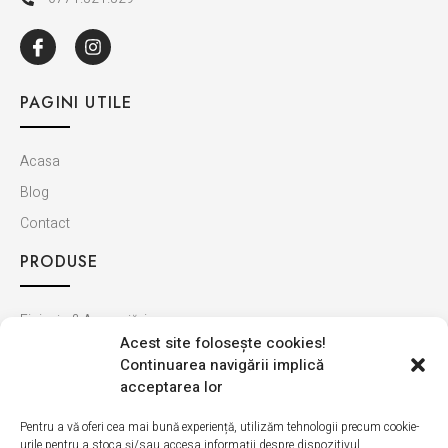
PAGINI UTILE
Acasa
Blog
Contact
PRODUSE
Finisaje & Amenajări
Acest site foloseşte cookies!
Baie & Bucătărie
Continuarea navigării implică
Montaj & Materiale
acceptarea lor
Ultimele apariții
Pentru a vă oferi cea mai bună experiență, utilizăm tehnologii precum cookie-
urile pentru a stoca și/sau accesa informații despre dispozitivul