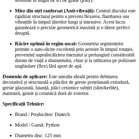
sensibile în unghi de 45 de grade (jolly).
Miez din oțel ranforsat (Anti-vibrații):
Centrul discului este
rigidizat structural pentru a preveni flexarea, flambarea sau
vibrațiile în timpul tăierilor lungi și intensive. Acest lucru
garantează o precizie geometrică maximă și o tăiere perfect
dreaptă.
Răcire optimă în regim uscat:
Geometria segmentelor
permite o auto-răcire excelentă prin aerisire în timpul rotației,
prevenind supraîncălzirea miezului și prelungind considerabil
durata de viață a diamantului, chiar și la utilizarea pe polizoare
unghiulare (flex) fără aport de apă.
Domeniu de aplicare:
Este unealta ideală pentru debitarea
decorativă și structurală a plăcilor de gresie porțelanată extradură,
gresie glazurată, faianță, plăci ceramice subțiri (slim/kerlite),
marmură, granit și ceramică dură de exterior.
Specificații Tehnice:
Brand / Producător: Diatech
Model / Gamă: Python
Diametru disc: 125 mm