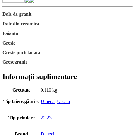
Dale de granit
Dale din ceramica
Faianta
Gresie
Gresie portelanata
Gresogranit
Informații suplimentare
Greutate
0,110 kg
Tip tăiere/găurire
Umedă
,
Uscată
Tip prindere
22,23
Brand
Diatech