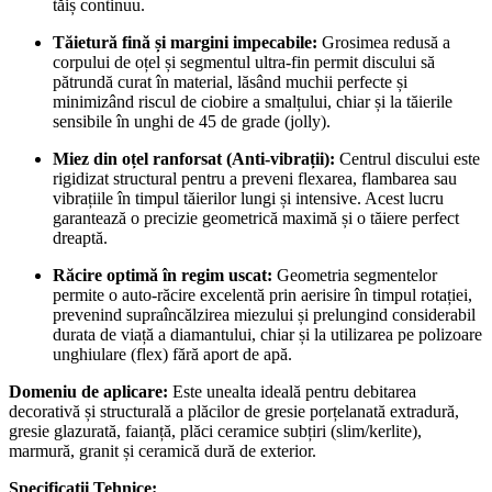
tăiș continuu.
Tăietură fină și margini impecabile:
Grosimea redusă a
corpului de oțel și segmentul ultra-fin permit discului să
pătrundă curat în material, lăsând muchii perfecte și
minimizând riscul de ciobire a smalțului, chiar și la tăierile
sensibile în unghi de 45 de grade (jolly).
Miez din oțel ranforsat (Anti-vibrații):
Centrul discului este
rigidizat structural pentru a preveni flexarea, flambarea sau
vibrațiile în timpul tăierilor lungi și intensive. Acest lucru
garantează o precizie geometrică maximă și o tăiere perfect
dreaptă.
Răcire optimă în regim uscat:
Geometria segmentelor
permite o auto-răcire excelentă prin aerisire în timpul rotației,
prevenind supraîncălzirea miezului și prelungind considerabil
durata de viață a diamantului, chiar și la utilizarea pe polizoare
unghiulare (flex) fără aport de apă.
Domeniu de aplicare:
Este unealta ideală pentru debitarea
decorativă și structurală a plăcilor de gresie porțelanată extradură,
gresie glazurată, faianță, plăci ceramice subțiri (slim/kerlite),
marmură, granit și ceramică dură de exterior.
Specificații Tehnice: