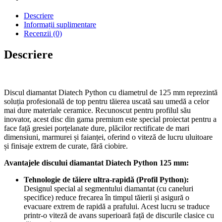
Descriere
Informații suplimentare
Recenzii (0)
Descriere
Discul diamantat Diatech Python cu diametrul de 125 mm reprezintă
soluția profesională de top pentru tăierea uscată sau umedă a celor
mai dure materiale ceramice. Recunoscut pentru profilul său
inovator, acest disc din gama premium este special proiectat pentru a
face față gresiei porțelanate dure, plăcilor rectificate de mari
dimensiuni, marmurei și faianței, oferind o viteză de lucru uluitoare
și finisaje extrem de curate, fără ciobire.
Avantajele discului diamantat Diatech Python 125 mm:
Tehnologie de tăiere ultra-rapidă (Profil Python):
Designul special al segmentului diamantat (cu caneluri
specifice) reduce frecarea în timpul tăierii și asigură o
evacuare extrem de rapidă a prafului. Acest lucru se traduce
printr-o viteză de avans superioară față de discurile clasice cu