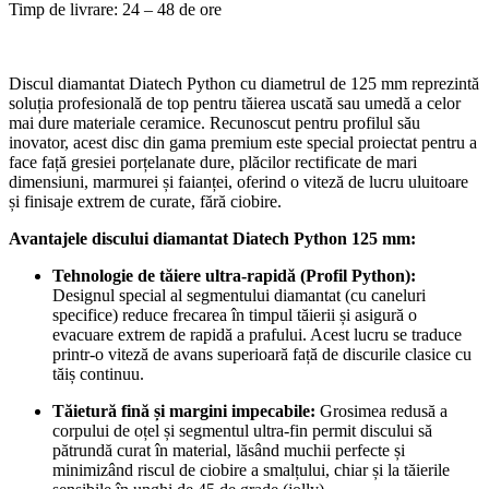
Timp de livrare: 24 – 48 de ore
Discul diamantat Diatech Python cu diametrul de 125 mm reprezintă
soluția profesională de top pentru tăierea uscată sau umedă a celor
mai dure materiale ceramice. Recunoscut pentru profilul său
inovator, acest disc din gama premium este special proiectat pentru a
face față gresiei porțelanate dure, plăcilor rectificate de mari
dimensiuni, marmurei și faianței, oferind o viteză de lucru uluitoare
și finisaje extrem de curate, fără ciobire.
Avantajele discului diamantat Diatech Python 125 mm:
Tehnologie de tăiere ultra-rapidă (Profil Python):
Designul special al segmentului diamantat (cu caneluri
specifice) reduce frecarea în timpul tăierii și asigură o
evacuare extrem de rapidă a prafului. Acest lucru se traduce
printr-o viteză de avans superioară față de discurile clasice cu
tăiș continuu.
Tăietură fină și margini impecabile:
Grosimea redusă a
corpului de oțel și segmentul ultra-fin permit discului să
pătrundă curat în material, lăsând muchii perfecte și
minimizând riscul de ciobire a smalțului, chiar și la tăierile