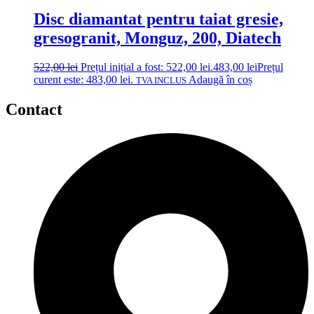
Disc diamantat pentru taiat gresie,
gresogranit, Monguz, 200, Diatech
522,00
lei
Prețul inițial a fost: 522,00 lei.
483,00
lei
Prețul
curent este: 483,00 lei.
Adaugă în coș
TVA INCLUS
Contact