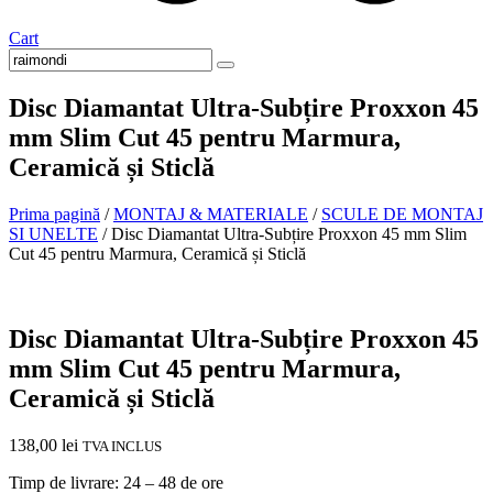
Cart
Disc Diamantat Ultra-Subțire Proxxon 45
mm Slim Cut 45 pentru Marmura,
Ceramică și Sticlă
Prima pagină
/
MONTAJ & MATERIALE
/
SCULE DE MONTAJ
SI UNELTE
/ Disc Diamantat Ultra-Subțire Proxxon 45 mm Slim
Cut 45 pentru Marmura, Ceramică și Sticlă
In stoc
Disc Diamantat Ultra-Subțire Proxxon 45
mm Slim Cut 45 pentru Marmura,
Ceramică și Sticlă
138,00
lei
TVA INCLUS
Timp de livrare: 24 – 48 de ore