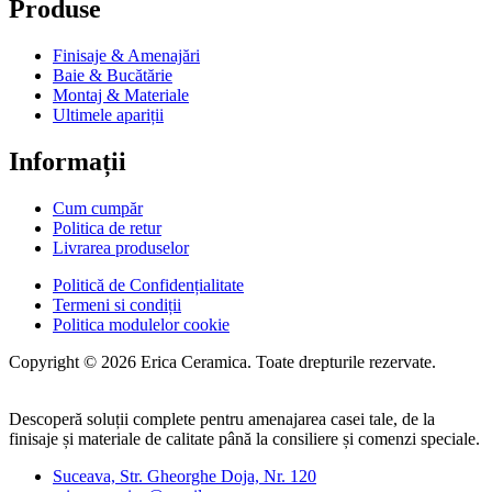
Produse
Finisaje & Amenajări
Baie & Bucătărie
Montaj & Materiale
Ultimele apariții
Informații
Cum cumpăr
Politica de retur
Livrarea produselor
Politică de Confidențialitate
Termeni si condiții
Politica modulelor cookie
Copyright © 2026 Erica Ceramica. Toate drepturile rezervate.
Descoperă soluții complete pentru amenajarea casei tale, de la
finisaje și materiale de calitate până la consiliere și comenzi speciale.
Suceava, Str. Gheorghe Doja, Nr. 120