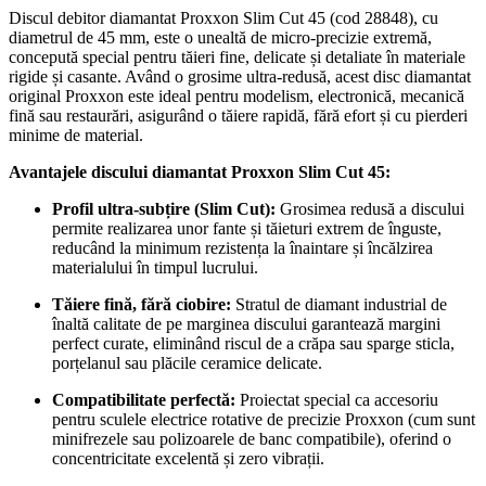
Discul debitor diamantat Proxxon Slim Cut 45 (cod 28848), cu
diametrul de 45 mm, este o unealtă de micro-precizie extremă,
concepută special pentru tăieri fine, delicate și detaliate în materiale
rigide și casante. Având o grosime ultra-redusă, acest disc diamantat
original Proxxon este ideal pentru modelism, electronică, mecanică
fină sau restaurări, asigurând o tăiere rapidă, fără efort și cu pierderi
minime de material.
Avantajele discului diamantat Proxxon Slim Cut 45:
Profil ultra-subțire (Slim Cut):
Grosimea redusă a discului
permite realizarea unor fante și tăieturi extrem de înguste,
reducând la minimum rezistența la înaintare și încălzirea
materialului în timpul lucrului.
Tăiere fină, fără ciobire:
Stratul de diamant industrial de
înaltă calitate de pe marginea discului garantează margini
perfect curate, eliminând riscul de a crăpa sau sparge sticla,
porțelanul sau plăcile ceramice delicate.
Compatibilitate perfectă:
Proiectat special ca accesoriu
pentru sculele electrice rotative de precizie Proxxon (cum sunt
minifrezele sau polizoarele de banc compatibile), oferind o
concentricitate excelentă și zero vibrații.