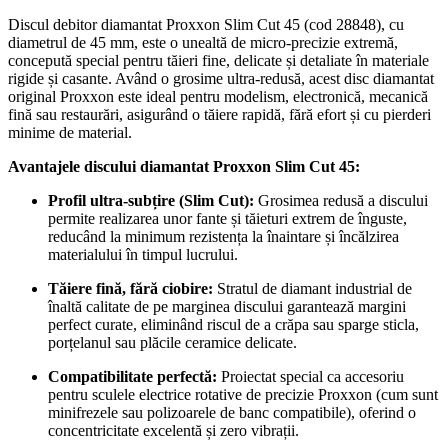
Discul debitor diamantat Proxxon Slim Cut 45 (cod 28848), cu
diametrul de 45 mm, este o unealtă de micro-precizie extremă,
concepută special pentru tăieri fine, delicate și detaliate în materiale
rigide și casante. Având o grosime ultra-redusă, acest disc diamantat
original Proxxon este ideal pentru modelism, electronică, mecanică
fină sau restaurări, asigurând o tăiere rapidă, fără efort și cu pierderi
minime de material.
Avantajele discului diamantat Proxxon Slim Cut 45:
Profil ultra-subțire (Slim Cut):
Grosimea redusă a discului
permite realizarea unor fante și tăieturi extrem de înguste,
reducând la minimum rezistența la înaintare și încălzirea
materialului în timpul lucrului.
Tăiere fină, fără ciobire:
Stratul de diamant industrial de
înaltă calitate de pe marginea discului garantează margini
perfect curate, eliminând riscul de a crăpa sau sparge sticla,
porțelanul sau plăcile ceramice delicate.
Compatibilitate perfectă:
Proiectat special ca accesoriu
pentru sculele electrice rotative de precizie Proxxon (cum sunt
minifrezele sau polizoarele de banc compatibile), oferind o
concentricitate excelentă și zero vibrații.