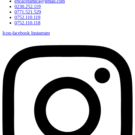
ericaceramica@gmail.com
0230.252.119
0771.521.529
0752.110.119
0752.110.118
Icon-facebook
Instagram