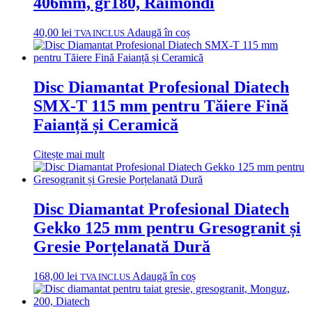
406mm, gr180, Raimondi
40,00
lei
Adaugă în coș
TVA INCLUS
Disc Diamantat Profesional Diatech
SMX-T 115 mm pentru Tăiere Fină
Faianță și Ceramică
Citește mai mult
Disc Diamantat Profesional Diatech
Gekko 125 mm pentru Gresogranit și
Gresie Porțelanată Dură
168,00
lei
Adaugă în coș
TVA INCLUS