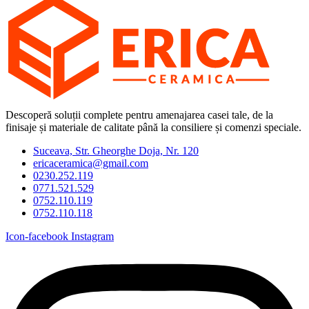
Descoperă soluții complete pentru amenajarea casei tale, de la
finisaje și materiale de calitate până la consiliere și comenzi speciale.
Suceava, Str. Gheorghe Doja, Nr. 120
ericaceramica@gmail.com
0230.252.119
0771.521.529
0752.110.119
0752.110.118
Icon-facebook
Instagram