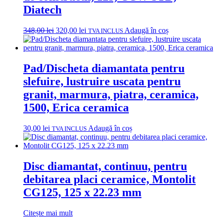
Diatech
Prețul
Prețul
348,00
lei
320,00
lei
Adaugă în coș
TVA INCLUS
inițial
curent
a
este:
fost:
320,00 lei.
348,00 lei.
Pad/Discheta diamantata pentru
slefuire, lustruire uscata pentru
granit, marmura, piatra, ceramica,
1500, Erica ceramica
30,00
lei
Adaugă în coș
TVA INCLUS
Disc diamantat, continuu, pentru
debitarea placi ceramice, Montolit
CG125, 125 x 22.23 mm
Citește mai mult