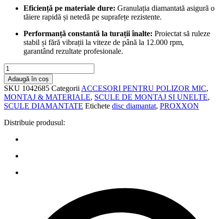
Eficiență pe materiale dure:
Granulația diamantată asigură o
tăiere rapidă și netedă pe suprafețe rezistente.
Performanță constantă la turații înalte:
Proiectat să ruleze
stabil și fără vibrații la viteze de până la 12.000 rpm,
garantând rezultate profesionale.
Cantitate
Disc
Adaugă în coș
debitor
SKU
1042685
Categorii
ACCESORI PENTRU POLIZOR MIC
,
diamantat,
MONTAJ & MATERIALE
,
SCULE DE MONTAJ SI UNELTE
,
20x0.6mm,
SCULE DIAMANTATE
Etichete
disc diamantat
,
PROXXON
Proxxon
28840
Distribuie produsul: