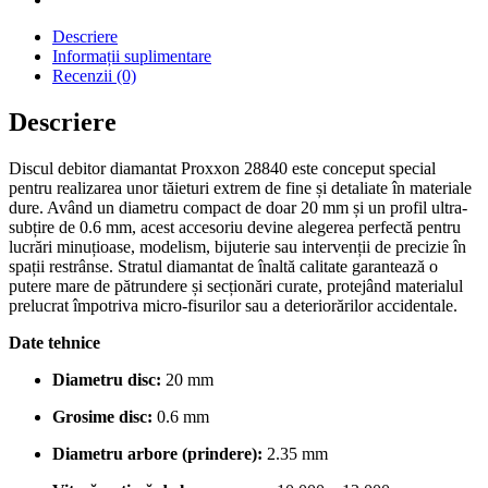
Descriere
Informații suplimentare
Recenzii (0)
Descriere
Discul debitor diamantat Proxxon 28840 este conceput special
pentru realizarea unor tăieturi extrem de fine și detaliate în materiale
dure. Având un diametru compact de doar 20 mm și un profil ultra-
subțire de 0.6 mm, acest accesoriu devine alegerea perfectă pentru
lucrări minuțioase, modelism, bijuterie sau intervenții de precizie în
spații restrânse. Stratul diamantat de înaltă calitate garantează o
putere mare de pătrundere și secționări curate, protejând materialul
prelucrat împotriva micro-fisurilor sau a deteriorărilor accidentale.
Date tehnice
Diametru disc:
20 mm
Grosime disc:
0.6 mm
Diametru arbore (prindere):
2.35 mm