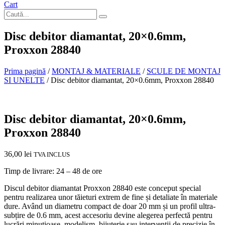
Cart
Disc debitor diamantat, 20×0.6mm,
Proxxon 28840
Prima pagină
/
MONTAJ & MATERIALE
/
SCULE DE MONTAJ
SI UNELTE
/ Disc debitor diamantat, 20×0.6mm, Proxxon 28840
In stoc
Disc debitor diamantat, 20×0.6mm,
Proxxon 28840
36,00
lei
TVA INCLUS
Timp de livrare: 24 – 48 de ore
Discul debitor diamantat Proxxon 28840 este conceput special
pentru realizarea unor tăieturi extrem de fine și detaliate în materiale
dure. Având un diametru compact de doar 20 mm și un profil ultra-
subțire de 0.6 mm, acest accesoriu devine alegerea perfectă pentru
lucrări minuțioase, modelism, bijuterie sau intervenții de precizie în