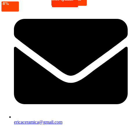
-8%
Sari
la
conținut
ericaceramica@gmail.com