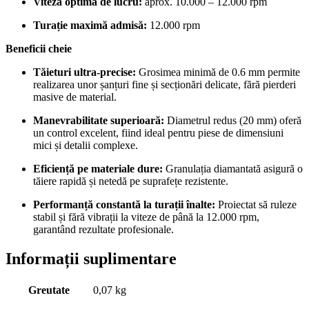
Viteză optimă de lucru:
aprox. 10.000 – 12.000 rpm
Turație maximă admisă:
12.000 rpm
Beneficii cheie
Tăieturi ultra-precise:
Grosimea minimă de 0.6 mm permite
realizarea unor șanțuri fine și secționări delicate, fără pierderi
masive de material.
Manevrabilitate superioară:
Diametrul redus (20 mm) oferă
un control excelent, fiind ideal pentru piese de dimensiuni
mici și detalii complexe.
Eficiență pe materiale dure:
Granulația diamantată asigură o
tăiere rapidă și netedă pe suprafețe rezistente.
Performanță constantă la turații înalte:
Proiectat să ruleze
stabil și fără vibrații la viteze de până la 12.000 rpm,
garantând rezultate profesionale.
Informații suplimentare
Greutate
0,07 kg