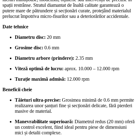
spații restrânse. Stratul diamantat de înaltă calitate garantează o
putere mare de pătrundere și secționări curate, protejând materialul
prelucrat împotriva micro-fisurilor sau a deteriorărilor accidentale.
Date tehnice
Diametru disc:
20 mm
Grosime disc:
0.6 mm
Diametru arbore (prindere):
2.35 mm
Viteză optimă de lucru:
aprox. 10.000 – 12.000 rpm
Turație maximă admisă:
12.000 rpm
Beneficii cheie
Tăieturi ultra-precise:
Grosimea minimă de 0.6 mm permite
realizarea unor șanțuri fine și secționări delicate, fără pierderi
masive de material.
Manevrabilitate superioară:
Diametrul redus (20 mm) oferă
un control excelent, fiind ideal pentru piese de dimensiuni
mici și detalii complexe.