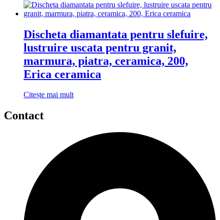
Discheta diamantata pentru slefuire,
lustruire uscata pentru granit,
marmura, piatra, ceramica, 200,
Erica ceramica
Citește mai mult
Contact