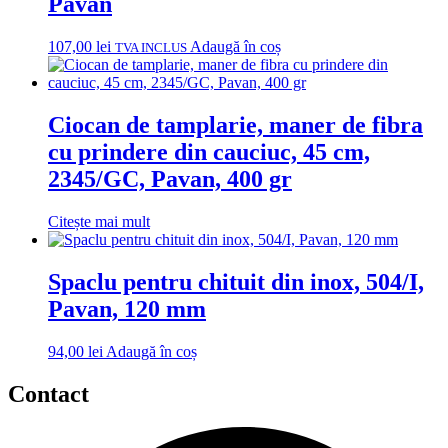
Pavan
107,00
lei
Adaugă în coș
TVA INCLUS
Ciocan de tamplarie, maner de fibra
cu prindere din cauciuc, 45 cm,
2345/GC, Pavan, 400 gr
Citește mai mult
Spaclu pentru chituit din inox, 504/I,
Pavan, 120 mm
94,00
lei
Adaugă în coș
Contact