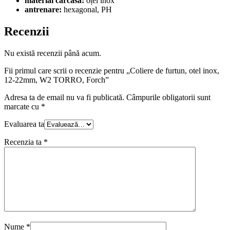
material carcasă:
oțel inox
antrenare:
hexagonal,
PH
Recenzii
Nu există recenzii până acum.
Fii primul care scrii o recenzie pentru „Coliere de furtun, otel inox,
12-22mm, W2 TORRO, Forch”
Adresa ta de email nu va fi publicată.
Câmpurile obligatorii sunt
marcate cu
*
Evaluarea ta
Recenzia ta
*
Nume
*