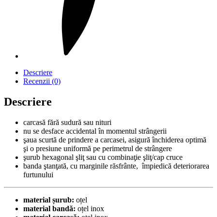
Descriere
Recenzii (0)
Descriere
carcasă fără sudură sau nituri
nu se desface accidental în momentul strângerii
şaua scurtă de prindere a carcasei, asigură închiderea optimă
şi o presiune uniformă pe perimetrul de strângere
şurub hexagonal şliţ sau cu combinaţie şliţ/cap cruce
banda ştanţată, cu marginile răsfrânte, împiedică deteriorarea
furtunului
material șurub:
oțel
material bandă:
oțel inox