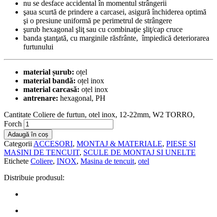
nu se desface accidental în momentul strângerii
şaua scurtă de prindere a carcasei, asigură închiderea optimă
şi o presiune uniformă pe perimetrul de strângere
şurub hexagonal şliţ sau cu combinaţie şliţ/cap cruce
banda ştanţată, cu marginile răsfrânte, împiedică deteriorarea
furtunului
material șurub:
oțel
material bandă:
oțel inox
material carcasă:
oțel inox
antrenare:
hexagonal,
PH
Cantitate Coliere de furtun, otel inox, 12-22mm, W2 TORRO,
Forch
Adaugă în coș
Categorii
ACCESORI
,
MONTAJ & MATERIALE
,
PIESE SI
MASINI DE TENCUIT
,
SCULE DE MONTAJ SI UNELTE
Etichete
Coliere
,
INOX
,
Masina de tencuit
,
otel
Distribuie produsul: