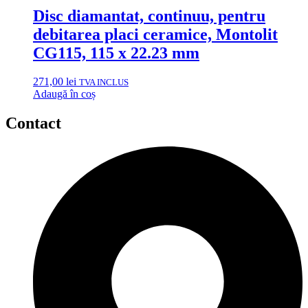
Disc diamantat, continuu, pentru
debitarea placi ceramice, Montolit
CG115, 115 x 22.23 mm
271,00
lei
TVA INCLUS
Adaugă în coș
Contact