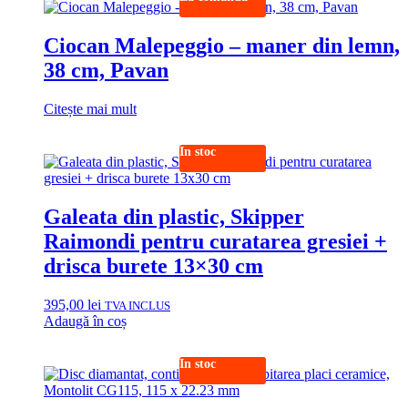
Ciocan Malepeggio – maner din lemn,
38 cm, Pavan
Citește mai mult
In stoc
Galeata din plastic, Skipper
Raimondi pentru curatarea gresiei +
drisca burete 13×30 cm
395,00
lei
TVA INCLUS
Adaugă în coș
In stoc