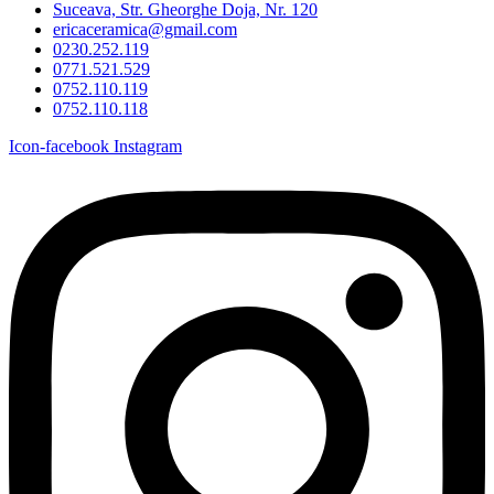
Suceava, Str. Gheorghe Doja, Nr. 120
ericaceramica@gmail.com
0230.252.119
0771.521.529
0752.110.119
0752.110.118
Icon-facebook
Instagram