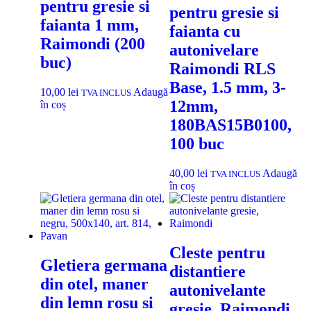
pentru gresie si
pentru gresie si
faianta 1 mm,
faianta cu
Raimondi (200
autonivelare
buc)
Raimondi RLS
Base, 1.5 mm, 3-
10,00
lei
Adaugă
TVA INCLUS
12mm,
în coș
180BAS15B0100,
100 buc
40,00
lei
Adaugă
TVA INCLUS
în coș
Cleste pentru
Gletiera germana
distantiere
din otel, maner
autonivelante
din lemn rosu si
gresie, Raimondi