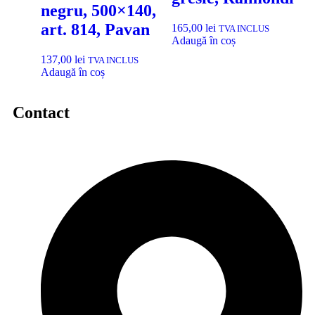
negru, 500×140,
art. 814, Pavan
165,00
lei
TVA INCLUS
Adaugă în coș
137,00
lei
TVA INCLUS
Adaugă în coș
Contact