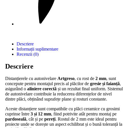
Descriere
Informații suplimentare
Recenzii (0)
Descriere
Distanțierele cu autonivelare
Artgreso
, cu rost de
2 mm
, sunt
concepute pentru montajul precis al plăcilor de
gresie și faianță
,
asigurând o
aliniere corectă
și un rezultat final uniform. Sistemul
de autonivelare contribuie la reducerea diferențelor de nivel
dintre plăci, obținând suprafețe plane și rosturi constante.
Aceste distanțiere sunt compatibile cu plăci ceramice cu grosimi
cuprinse între
3 și 12 mm
, fiind potrivite atât pentru montaj pe
pardoseală
, cât și pe
pereți
. Rostul de 2 mm este ideal pentru
proiecte unde se dorește un aspect echilibrat și o bună toleranță la