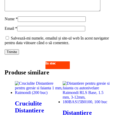
Nume
*
Email
*
Salvează-mi numele, emailul și site-ul web în acest navigator
pentru data viitoare când o să comentez.
In stoc
In stoc
In stoc
In stoc
Produse similare
Cruciulite
Distantiere
Distantiere