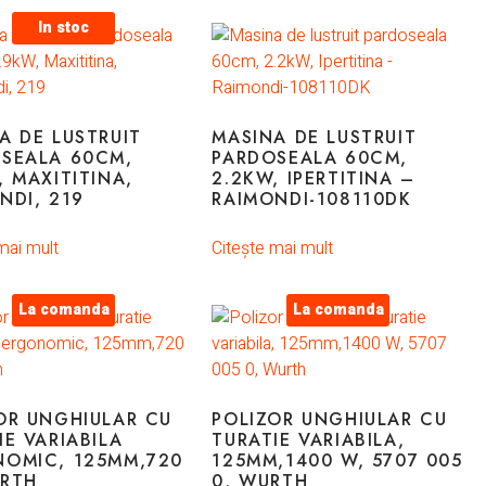
In stoc
A DE LUSTRUIT
MASINA DE LUSTRUIT
SEALA 60CM,
PARDOSEALA 60CM,
, MAXITITINA,
2.2KW, IPERTITINA –
NDI, 219
RAIMONDI-108110DK
mai mult
Citește mai mult
La comanda
La comanda
OR UNGHIULAR CU
POLIZOR UNGHIULAR CU
IE VARIABILA
TURATIE VARIABILA,
OMIC, 125MM,720
125MM,1400 W, 5707 005
RTH
0, WURTH