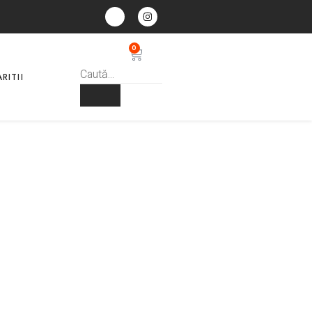
0
RITII