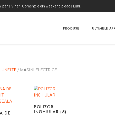
uni până Vineri. Comenzile din weekend pleacă Luni!
PRODUSE
ULTIMELE APA
I UNELTE
/ MASINI ELECTRICE
POLIZOR
INGHIULAR
(5)
A DE