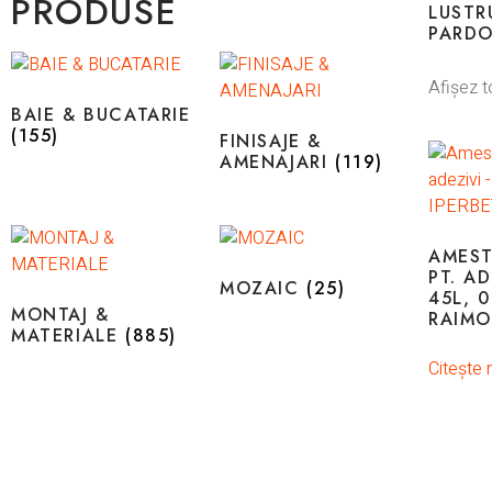
PRODUSE
LUSTR
PARD
Afișez t
BAIE & BUCATARIE
(155)
FINISAJE &
AMENAJARI
(119)
AMEST
PT. A
MOZAIC
(25)
45L, 0
MONTAJ &
RAIMO
MATERIALE
(885)
Citește 