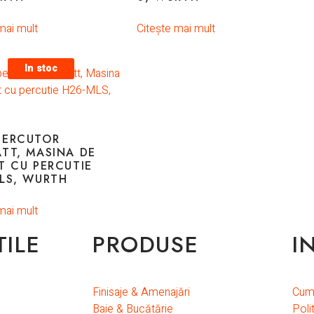
mai mult
Citește mai mult
In stoc
PERCUTOR
TT, MASINA DE
T CU PERCUTIE
LS, WURTH
mai mult
TILE
PRODUSE
I
Finisaje & Amenajări
Cum
Baie & Bucătărie
Poli