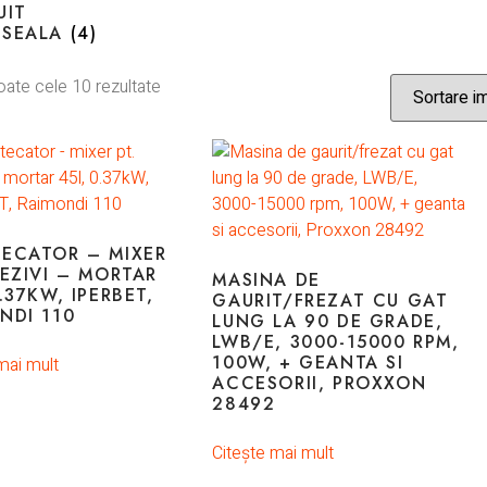
UIT
OSEALA
(4)
oate cele 10 rezultate
ECATOR – MIXER
DEZIVI – MORTAR
MASINA DE
.37KW, IPERBET,
GAURIT/FREZAT CU GAT
NDI 110
LUNG LA 90 DE GRADE,
LWB/E, 3000-15000 RPM,
100W, + GEANTA SI
mai mult
ACCESORII, PROXXON
28492
Citește mai mult