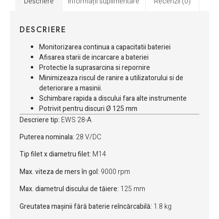
Descriere
Informații suplimentare
Recenzii (0)
DESCRIERE
Monitorizarea continua a capacitatii bateriei
Afisarea starii de incarcare a bateriei
Protectie la suprasarcina si repornire
Minimizeaza riscul de ranire a utilizatorului si de
deteriorare a masinii.
Schimbare rapida a discului fara alte instrumente
Potrivit pentru discuri Ø 125 mm
Descriere tip:
EWS 28-A
Puterea nominala:
28 V/DC
Tip filet x diametru filet:
M14
Max. viteza de mers în gol:
9000 rpm
Max. diametrul discului de tăiere:
125 mm
Greutatea mașinii fără baterie reîncărcabilă:
1.8 kg