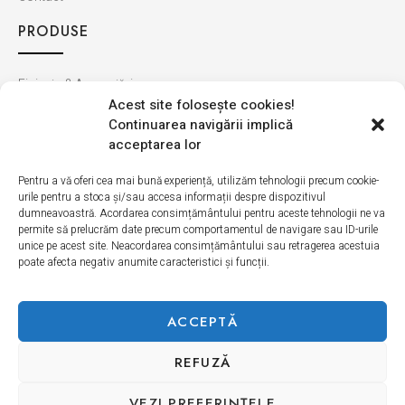
PRODUSE
Finisaje & Amenajări
Acest site foloseşte cookies!
Baie & Bucătărie
Continuarea navigării implică
Montaj & Materiale
acceptarea lor
Ultimele apariții
Pentru a vă oferi cea mai bună experiență, utilizăm tehnologii precum cookie-
urile pentru a stoca și/sau accesa informații despre dispozitivul
INFORMAȚII
dumneavoastră. Acordarea consimțământului pentru aceste tehnologii ne va
permite să prelucrăm date precum comportamentul de navigare sau ID-urile
unice pe acest site. Neacordarea consimțământului sau retragerea acestuia
Cum cumpăr
poate afecta negativ anumite caracteristici și funcții.
Politica de retur
Livrarea produselor
ACCEPTĂ
REFUZĂ
Politică de Confidențialitate
Termeni si condiții
Politica modulelor cookie
VEZI PREFERINŢELE