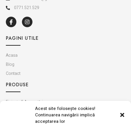
0771.521.529
PAGINI UTILE
Acasa
Blog
Contact
PRODUSE
Finisaje & Amenajări
Acest site foloseşte cookies!
Baie & Bucătărie
Continuarea navigării implică
Montaj & Materiale
acceptarea lor
Ultimele apariții