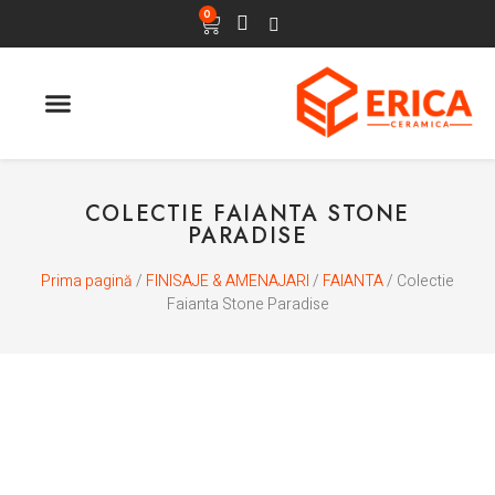
0
ULTIMELE APARITII
COLECTIE FAIANTA STONE
PARADISE
Prima pagină
/
FINISAJE & AMENAJARI
/
FAIANTA
/ Colectie
Faianta Stone Paradise