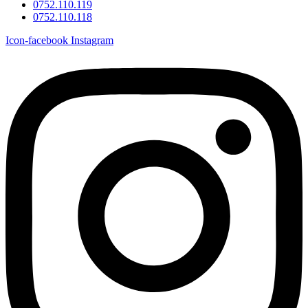
0752.110.119
0752.110.118
Icon-facebook
Instagram