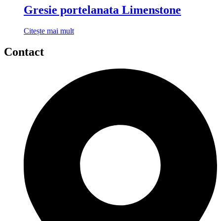
Gresie portelanata Limenstone
Citește mai mult
Contact