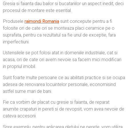
Gresia si faianta dau bailor si bucatariilor un aspect inedit, deci
procesul de montare este esential.
Produsele
raimondi Romania
sunt concepute pentru a fi
folosite ori de cate ori se monteaza placi ceramice pe o
suprafata, pentru ca rezultatul sa fie unul de exceptie, fara
imperfectiuni.
Ustensilele se pot folosi atat in domeniile industriale, cat si
acasa, ori de cate ori avem nevoie sa facem mici modificari
in propriul imobil.
Sunt foarte multe persoane ce au abilitati practice si se ocupa
adesea de renovarea locuintelor personale, economisind
astfel sume mari de bani.
Fie ca vorbim de placat cu gresie si faianta, de reparat
anumite crapaturi in pereti si de revopsit, vom avea nevoie de
cateva accesorii.
Spre exemplu, pentru aplicarea gletului pe perete, vom utiliza