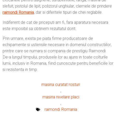
ciocanele pentru dulgherie, surubelnitele, ranga, masina de
slefuit, pistolul de lipit, polizorul unghiular, clemele de prindere
raimondi Romania
, dar si diferitele tipuri de chei reglabile.
Indiferent de cat de priceputi am fi, fara aparatura necesara
este imposibil sa obtinem rezultatul dorit.
Prin urmare, exista pe piata firme producatoare de
echipamente si ustensile necesare in domeniul constructiilor,
printre care se numara si compania de prestigiu Raimondi.
De-a lungul timpului, produsele lor au ajuns in toate colturile
lumii, inclusiv in Romania, fiind cunoscute pentru beneficiile lor
si rezistenta in timp.
masina curatat rosturi
,
masina nivelare placi
,
raimondi Romania
,