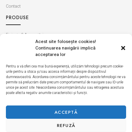
Contact
PRODUSE
Finisaje & Amenajări
Acest site foloseşte cookies!
Baie & Bucătărie
Continuarea navigării implică
Montaj & Materiale
acceptarea lor
Ultimele apariții
Pentru a vă oferi cea mai bună experiență, utilizăm tehnologii precum cookie-
urile pentru a stoca și/sau accesa informații despre dispozitivul
INFORMAȚII
dumneavoastră. Acordarea consimțământului pentru aceste tehnologii ne va
permite să prelucrăm date precum comportamentul de navigare sau ID-urile
unice pe acest site. Neacordarea consimțământului sau retragerea acestuia
Cum cumpăr
poate afecta negativ anumite caracteristici și funcții.
Politica de retur
Livrarea produselor
ACCEPTĂ
REFUZĂ
Politică de Confidențialitate
Termeni si condiții