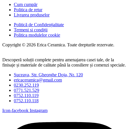
Cum cumpăr
Politica de retur
Livrarea produselor
Politică de Confidențialitate
Termeni si condiții
Politica modulelor cookie
Copyright © 2026 Erica Ceramica. Toate drepturile rezervate.
Descoperă soluții complete pentru amenajarea casei tale, de la
finisaje și materiale de calitate până la consiliere și comenzi speciale.
Suceava, Str. Gheorghe Doja, Nr. 120
ericaceramica@gmail.com
0230.252.119
0771.521.529
0752.110.119
0752.110.118
Icon-facebook
Instagram