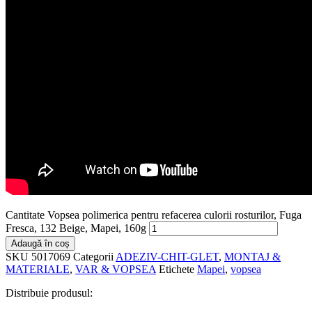
Cantitate Vopsea polimerica pentru refacerea culorii rosturilor, Fuga
Fresca, 132 Beige, Mapei, 160g
Adaugă în coș
SKU
5017069
Categorii
ADEZIV-CHIT-GLET
,
MONTAJ &
MATERIALE
,
VAR & VOPSEA
Etichete
Mapei
,
vopsea
Distribuie produsul: