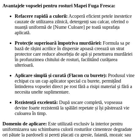
Avantajele vopselei pentru rosturi Mapei Fuga Fresca:
Refacere rapidă a culorii:
Acoperă eficient petele inestetice
cauzate de utilizarea zilnică, detergenți sau calcar, oferind o
nuanță uniformă de [Nume Culoare] pe toată suprafața
aplicată.
Protecție superioară împotriva murdăriei:
Formula sa pe
bază de rășini acrilice în dispersie apoasă creează un strat
protector care reduce absorbția de apă și penetrarea murdăriei
în profunzimea chitului de rosturi, facilitând curățarea
ulterioară.
Aplicare simplă și curată (Flacon cu burete):
Produsul vine
echipat cu un cap aplicator special cu burete, permițând
întinderea vopselei direct pe rost fără a risipi material și fără a
necesita unelte suplimentare.
Rezistență excelentă:
După uscare completă, vopseaua
devine foarte rezistentă la spălări repetate și își păstrează vie
culoarea în timp.
Domeniu de aplicare:
Este utilizată exclusiv la interior pentru
uniformizarea sau schimbarea culorii rosturilor cimenteze degradate
ori pătate la pardoseli și pereți placați cu gresie, faianță, mozaic sau