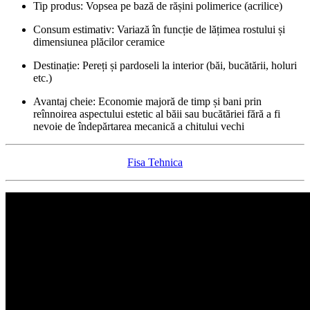
Tip produs: Vopsea pe bază de rășini polimerice (acrilice)
Consum estimativ: Variază în funcție de lățimea rostului și
dimensiunea plăcilor ceramice
Destinație: Pereți și pardoseli la interior (băi, bucătării, holuri
etc.)
Avantaj cheie: Economie majoră de timp și bani prin
reînnoirea aspectului estetic al băii sau bucătăriei fără a fi
nevoie de îndepărtarea mecanică a chitului vechi
Fisa Tehnica