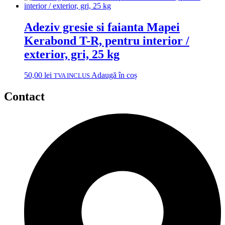
Adeziv gresie si faianta Mapei
Kerabond T-R, pentru interior /
exterior, gri, 25 kg
50,00
lei
Adaugă în coș
TVA INCLUS
Contact