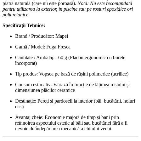
piatră naturală (care nu este poroasă).
Notă: Nu este recomandată
pentru utilizarea la exterior, în piscine sau pe rosturi epoxidice ori
poliuretanice.
Specificații Tehnice:
Brand / Producător: Mapei
Gamă / Model: Fuga Fresca
Cantitate / Ambalaj: 160 g (Flacon ergonomic cu burete
încorporat)
Tip produs: Vopsea pe bază de rășini polimerice (acrilice)
Consum estimativ: Variază în funcție de lățimea rostului și
dimensiunea plăcilor ceramice
Destinație: Pereți și pardoseli la interior (băi, bucătării, holuri
etc.)
Avantaj cheie: Economie majoră de timp și bani prin
reînnoirea aspectului estetic al băii sau bucătăriei fără a fi
nevoie de îndepărtarea mecanică a chitului vechi