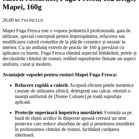
Mapei, 160g
26,00
lei
TVA INCLUS
Mapei Fuga Fresca este o vopsea polimerică profesională, gata de
utilizare, special concepută pentru împrospătarea, refacerea sau
modificarea culorii rosturilor de la plăcile ceramice și mozaic la
interior. Cu un ambalaj extrem de practic de 160 g prevăzut cu
aplicator cu burete, Fuga Fresca elimină aspectul îmbătrânit, petele și
decolorările chitului de rosturi, redând suprafețelor finisate un aspect
uniform, curat și modern.
Avantajele vopselei pentru rosturi Mapei Fuga Fresca:
Refacere rapidă a culorii:
Acoperă eficient petele inestetice
cauzate de utilizarea zilnică, detergenți sau calcar, oferind o
nuanță uniformă de [Nume Culoare] pe toată suprafața
aplicată.
Protecție superioară împotriva murdăriei:
Formula sa pe
bază de rășini acrilice în dispersie apoasă creează un strat
protector care reduce absorbția de apă și penetrarea murdăriei
în profunzimea chitului de rosturi, facilitând curățarea
ulterioară.