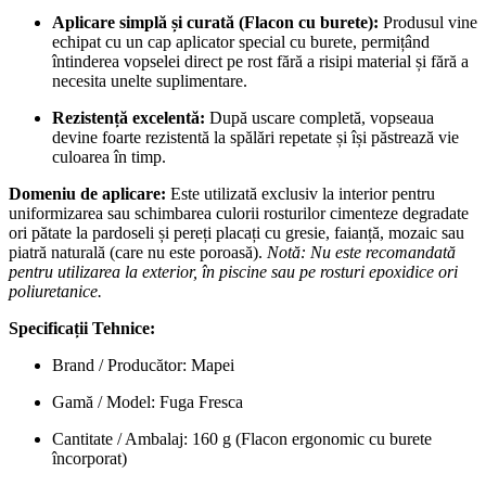
Aplicare simplă și curată (Flacon cu burete):
Produsul vine
echipat cu un cap aplicator special cu burete, permițând
întinderea vopselei direct pe rost fără a risipi material și fără a
necesita unelte suplimentare.
Rezistență excelentă:
După uscare completă, vopseaua
devine foarte rezistentă la spălări repetate și își păstrează vie
culoarea în timp.
Domeniu de aplicare:
Este utilizată exclusiv la interior pentru
uniformizarea sau schimbarea culorii rosturilor cimenteze degradate
ori pătate la pardoseli și pereți placați cu gresie, faianță, mozaic sau
piatră naturală (care nu este poroasă).
Notă: Nu este recomandată
pentru utilizarea la exterior, în piscine sau pe rosturi epoxidice ori
poliuretanice.
Specificații Tehnice:
Brand / Producător: Mapei
Gamă / Model: Fuga Fresca
Cantitate / Ambalaj: 160 g (Flacon ergonomic cu burete
încorporat)