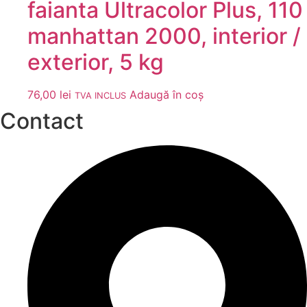
faianta Ultracolor Plus, 110
manhattan 2000, interior /
exterior, 5 kg
76,00
lei
Adaugă în coș
TVA INCLUS
Contact