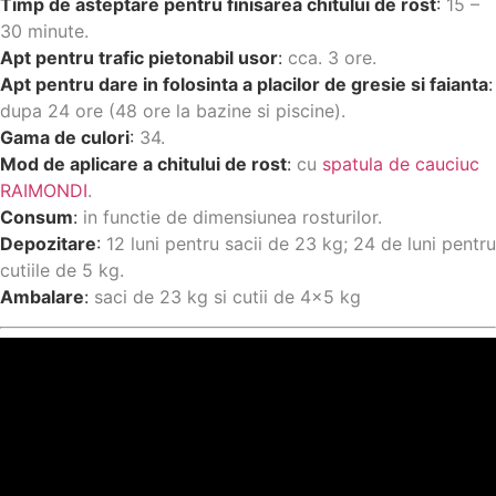
Timp de asteptare pentru finisarea chitului de rost
:
15 –
30 minute.
Apt pentru trafic pietonabil usor
:
cca. 3 ore.
Apt pentru dare in folosinta a placilor de gresie si faianta
:
dupa 24 ore (48 ore la bazine si piscine).
Gama de culori
:
34.
Mod de aplicare a chitului de rost
:
cu
spatula de cauciuc
RAIMONDI
.
Consum
:
in functie de dimensiunea rosturilor.
Depozitare
:
12 luni pentru sacii de 23 kg; 24 de luni pentru
cutiile de 5 kg.
Ambalare
:
saci de 23 kg si cutii de 4×5 kg