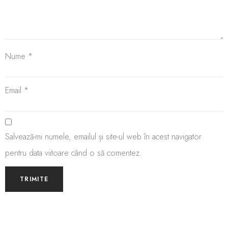
Nume
*
Email
*
Salvează-mi numele, emailul și site-ul web în acest navigator
pentru data viitoare când o să comentez.