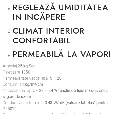
REGLEAZĂ UMIDITATEA
IN INCĂPERE
CLIMAT INTERIOR
CONFORTABIL
PERMEABILĂ LA VAPORI
Ambalaj
25 kg Sac
Paletizare
1350
Permeabilitate vapori apă
5 – 20
Consum
14 kg/m²/cm
Necesar apă aprox.
22 – 24 % functie de tipul masinii, snec
si grad de uzura
Conductivitate termică
0.43 W/mK (valoare tabelară pentru
P=50%)