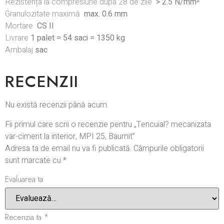
Rezistența la compresiune dupa 28 de zile
> 2.5 N/mm²
Granulozitate maximă
max. 0.6 mm
Mortare
CS II
Livrare
1 palet = 54 saci = 1350 kg
Ambalaj
sac
RECENZII
Nu există recenzii până acum.
Fii primul care scrii o recenzie pentru „Tencuial? mecanizata
var-ciment la interior, MPI 25, Baumit”
Adresa ta de email nu va fi publicată.
Câmpurile obligatorii
sunt marcate cu
*
Evaluarea ta
Recenzia ta
*