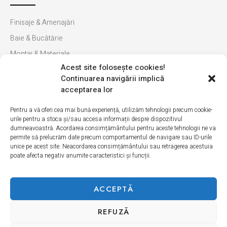
Finisaje & Amenajări
Baie & Bucătărie
Montaj & Materiale
Acest site foloseşte cookies!
Ultimele apariții
Continuarea navigării implică
INFORMAȚII
acceptarea lor
Pentru a vă oferi cea mai bună experiență, utilizăm tehnologii precum cookie-
Cum cumpăr
urile pentru a stoca și/sau accesa informații despre dispozitivul
dumneavoastră. Acordarea consimțământului pentru aceste tehnologii ne va
Politica de retur
permite să prelucrăm date precum comportamentul de navigare sau ID-urile
unice pe acest site. Neacordarea consimțământului sau retragerea acestuia
Livrarea produselor
poate afecta negativ anumite caracteristici și funcții.
Politică de Confidențialitate
Termeni si condiții
ACCEPTĂ
Politica modulelor cookie
REFUZĂ
Copyright © 2026 Erica Ceramica. Toate drepturile rezervate.