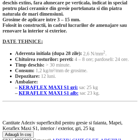
deschis extins, fara alunecare pe verticala, indicat in special
pentru placi ceramice din gresie portelanata si din piatra
naturala de mari dimensiuni.
Grosime de aplicare intre 3 – 15 mm.
Folosit in constructii, in cadrul lucrarilor de amenajare sau
renovare la interior si exterior.
DATE TEHNICE:
2
Aderenta initiala (dupa 28 zile):
2,6 N/mm
.
Chituirea rosturilor: pereti:
4 – 8 ore; pardoseli: 24 ore.
Timp deschis:
> 30 minute.
Consum:
1,2 kg/m²/mm de grosime.
Depozitare:
12 luni.
Ambalare:
–
KERAFLEX MAXI S1 gri:
sac 25 kg
–
KERAFLEX MAXI S1 alb:
sac 23 kg.
Cantitate Adeziv superflexibil pentru gresie si faianta, Mapei,
Keraflex Maxi S1, interior / exterior, gri, 25 kg
Adaugă în coș