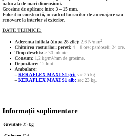
naturala de mari dimensiuni.
Grosime de aplicare intre 3 – 15 mm.
Folosit in constructii, in cadrul lucrarilor de amenajare sau
renovare la interior si exterior.
DATE TEHNICE:
2
Aderenta initiala (dupa 28 zile):
2,6 N/mm
.
Chituirea rosturilor: pereti:
4 – 8 ore; pardoseli: 24 ore.
Timp deschis:
> 30 minute.
Consum:
1,2 kg/m²/mm de grosime.
Depozitare:
12 luni.
Ambalare:
–
KERAFLEX MAXI S1 gri:
sac 25 kg
–
KERAFLEX MAXI S1 alb:
sac 23 kg.
Informații suplimentare
Greutate
25 kg
Culoare
Gri