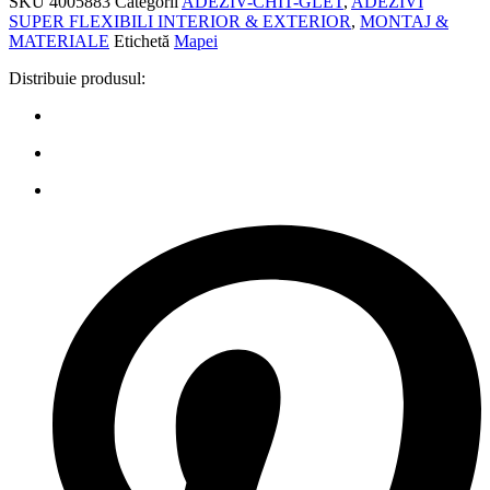
SKU
4005883
Categorii
ADEZIV-CHIT-GLET
,
ADEZIVI
SUPER FLEXIBILI INTERIOR & EXTERIOR
,
MONTAJ &
MATERIALE
Etichetă
Mapei
Distribuie produsul: