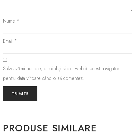
Nume
*
Email
*
Salvează-mi numele, emailul și site-ul web în acest navigator
pentru data viitoare când o să comentez.
PRODUSE SIMILARE