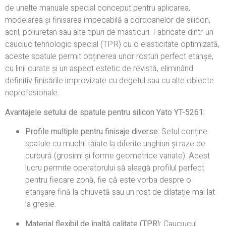
de unelte manuale special conceput pentru aplicarea,
modelarea și finisarea impecabilă a cordoanelor de silicon,
acril, poliuretan sau alte tipuri de masticuri. Fabricate dintr-un
cauciuc tehnologic special (TPR) cu o elasticitate optimizată,
aceste spatule permit obținerea unor rosturi perfect etanșe,
cu linii curate și un aspect estetic de revistă, eliminând
definitiv finisările improvizate cu degetul sau cu alte obiecte
neprofesionale.
Avantajele setului de spatule pentru silicon Yato YT-5261:
Profile multiple pentru finisaje diverse:
Setul conține
spatule cu muchii tăiate la diferite unghiuri și raze de
curbură (grosimi și forme geometrice variate). Acest
lucru permite operatorului să aleagă profilul perfect
pentru fiecare zonă, fie că este vorba despre o
etanșare fină la chiuvetă sau un rost de dilatație mai lat
la gresie.
Material flexibil de înaltă calitate (TPR):
Cauciucul