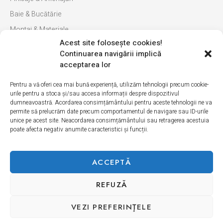
Baie & Bucătărie
Montaj & Materiale
Acest site foloseşte cookies!
Ultimele apariții
Continuarea navigării implică
INFORMAȚII
acceptarea lor
Pentru a vă oferi cea mai bună experiență, utilizăm tehnologii precum cookie-
Cum cumpăr
urile pentru a stoca și/sau accesa informații despre dispozitivul
dumneavoastră. Acordarea consimțământului pentru aceste tehnologii ne va
Politica de retur
permite să prelucrăm date precum comportamentul de navigare sau ID-urile
unice pe acest site. Neacordarea consimțământului sau retragerea acestuia
Livrarea produselor
poate afecta negativ anumite caracteristici și funcții.
Politică de Confidențialitate
Termeni si condiții
ACCEPTĂ
Politica modulelor cookie
REFUZĂ
Copyright © 2026 Erica Ceramica. Toate drepturile rezervate.
VEZI PREFERINŢELE