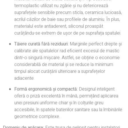
termoplastic utilizat nu zgârie și nu deteriorează
suprafețele sensibile precum sticla, ceramica lucioasă,
acrilul căzilor de baie sau profilele de aluminiu. În plus,
materialul este antiaderent, siliconul proaspăt
curățându-se extrem de ușor de pe suprafața spatulei.
Tăiere curată fără reziduuri:
Marginile perfect drepte și
calibrate ale spatulelor rad eficient excesul de mastic
dintr-o singură mișcare. Astfel, se obține o economie
considerabilă de material și se reduce la minimum
timpul alocat curățării ulterioare a suprafețelor
adiacente.
Formă ergonomică și compactă:
Designul inteligent
oferă o priză excelentă în mână, permițând aplicarea
unei presiuni uniforme chiar și în colțurile greu
accesibile, în spatele bateriilor sanitare sau la îmbinările
geometrice complexe.
Domeniu de aplicare:
Este trusa de nelipsit pentru instalatori,