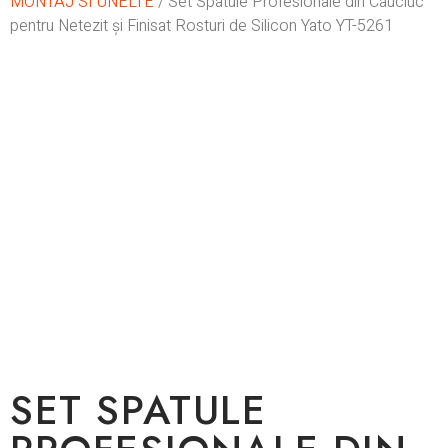
MONTAJ SI UNELTE
/ Set Spatule Profesionale din Cauciuc
pentru Netezit și Finisat Rosturi de Silicon Yato YT-5261
In stoc
SET SPATULE