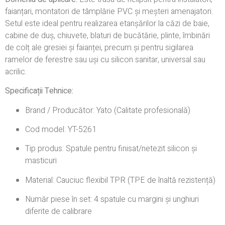
faianțari, montatori de tâmplărie PVC și meșteri amenajatori.
Setul este ideal pentru realizarea etanșărilor la căzi de baie,
cabine de duș, chiuvete, blaturi de bucătărie, plinte, îmbinări
de colț ale gresiei și faianței, precum și pentru sigilarea
ramelor de ferestre sau uși cu silicon sanitar, universal sau
acrilic.
Specificații Tehnice:
Brand / Producător: Yato (Calitate profesională)
Cod model: YT-5261
Tip produs: Spatule pentru finisat/netezit silicon și
masticuri
Material: Cauciuc flexibil TPR (TPE de înaltă rezistență)
Număr piese în set: 4 spatule cu margini și unghiuri
diferite de calibrare