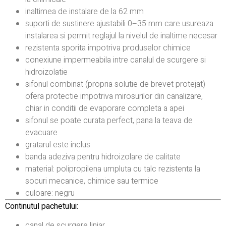
inaltimea de instalare de la 62 mm
suporti de sustinere ajustabili 0–35 mm care usureaza
instalarea si permit reglajul la nivelul de inaltime necesar
rezistenta sporita impotriva produselor chimice
conexiune impermeabila intre canalul de scurgere si
hidroizolatie
sifonul combinat (propria solutie de brevet protejat)
ofera protectie impotriva mirosurilor din canalizare,
chiar in conditii de evaporare completa a apei
sifonul se poate curata perfect, pana la teava de
evacuare
gratarul este inclus
banda adeziva pentru hidroizolare de calitate
material: polipropilena umpluta cu talc rezistenta la
socuri mecanice, chimice sau termice
culoare: negru
Continutul pachetului:
canal de scurgere liniar