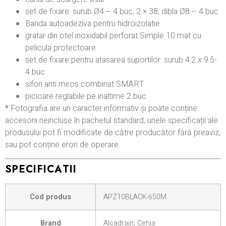
set de fixare: surub Ø4 – 4 buc, 2 × 38, dibla Ø8 – 4 buc
Banda autoadeziva pentru hidroizolatie
gratar din otel inoxidabil perforat Simple 10 mat cu
pelicula protectoare
set de fixare pentru atasarea suportilor: surub 4.2 x 9.5-
4 buc
sifon anti miros combinat SMART
picioare reglabile pe inaltime 2 buc
*
Fotografia are un caracter informativ și poate conține
accesorii neincluse în pachetul standard; unele specificații ale
produsului pot fi modificate de către producător fără preaviz,
sau pot conține erori de operare.
SPECIFICATII
Cod produs
APZ10BLACK-650M
Brand
Alcadrain, Cehia