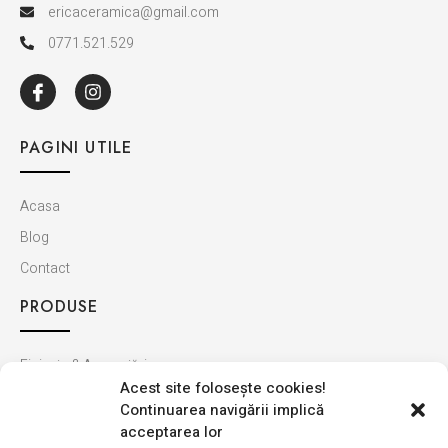
ericaceramica@gmail.com
0771.521.529
PAGINI UTILE
Acasa
Blog
Contact
PRODUSE
Finisaje & Amenajări
Acest site foloseşte cookies!
Baie & Bucătărie
Continuarea navigării implică
Montaj & Materiale
acceptarea lor