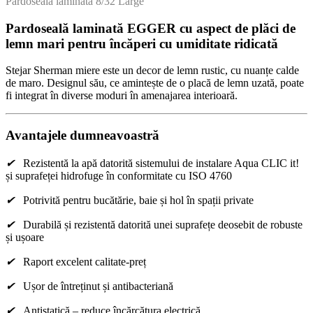
Pardoseala laminată 8/32 Large
Pardoseală laminată EGGER cu aspect de plăci de
lemn mari pentru încăperi cu umiditate ridicată
Stejar Sherman miere este un decor de lemn rustic, cu nuanțe calde
de maro. Designul său, ce amintește de o placă de lemn uzată, poate
fi integrat în diverse moduri în amenajarea interioară.
Avantajele dumneavoastră
✔
Rezistentă la apă datorită sistemului de instalare Aqua CLIC it!
și suprafeței hidrofuge în conformitate cu ISO 4760
✔
Potrivită pentru bucătărie, baie și hol în spații private
✔
Durabilă și rezistentă datorită unei suprafețe deosebit de robuste
și ușoare
✔
Raport excelent calitate-preț
✔
Ușor de întreținut și antibacteriană
✔
Antistatică – reduce încărcătura electrică