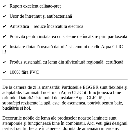
✔
Raport excelent calitate-preț
✔
Ușor de întreținut și antibacteriană
✔
Antistatică – reduce încărcătura electrică
✔
Potrivită pentru instalarea cu sisteme de încălzire prin pardoseală
✔
Instalare flotantă ușoară datorită sistemului de clic Aqua CLIC
it!
✔
Produs sustenabil cu lemn din silvicultură regională, certificată
✔
100% fără PVC
De la camera de zi la mansardă: Pardoselile EGGER sunt flexibile și
adaptabile. Laminatul nostru cu Aqua CLIC it! funcționează bine
oriunde. Datorită sistemului de instalare Aqua CLIC it! și a
suprafeței rezistente la apă, este, de asemenea, potrivit pentru baie,
bucătărie și hol.
Decorurile nobile de lemn ale produselor noastre laminate sunt
atemporale și funcționează bine în combinații. Aici veți găsi designul
perfect pentru fiecare încăpere și dorință de amenajări interioare.