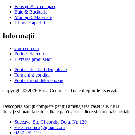
Finisaje & Amenajări
Baie & Bucătărie
Montaj & Materiale
Ultimele apariții
Informații
Cum cumpăr
Politica de retur
Livrarea produselor
Politică de Confidențialitate
Termeni si condiții
Politica modulelor cookie
Copyright © 2026 Erica Ceramica. Toate drepturile rezervate.
Descoperă soluții complete pentru amenajarea casei tale, de la
finisaje și materiale de calitate până la consiliere și comenzi speciale.
Suceava, Str. Gheorghe Doja, Nr. 120
ericaceramica@gmail.com
0230.252.119