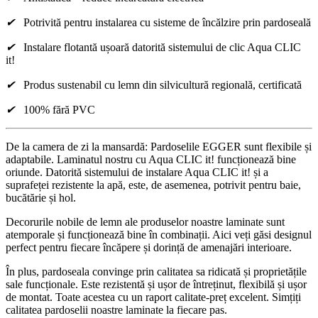
✔
Potrivită pentru instalarea cu sisteme de încălzire prin pardoseală
✔
Instalare flotantă ușoară datorită sistemului de clic Aqua CLIC
it!
✔
Produs sustenabil cu lemn din silvicultură regională, certificată
✔
100% fără PVC
De la camera de zi la mansardă: Pardoselile EGGER sunt flexibile și
adaptabile. Laminatul nostru cu Aqua CLIC it! funcționează bine
oriunde. Datorită sistemului de instalare Aqua CLIC it! și a
suprafeței rezistente la apă, este, de asemenea, potrivit pentru baie,
bucătărie și hol.
Decorurile nobile de lemn ale produselor noastre laminate sunt
atemporale și funcționează bine în combinații. Aici veți găsi designul
perfect pentru fiecare încăpere și dorință de amenajări interioare.
În plus, pardoseala convinge prin calitatea sa ridicată și proprietățile
sale funcționale. Este rezistentă și ușor de întreținut, flexibilă și ușor
de montat. Toate acestea cu un raport calitate-preț excelent. Simțiți
calitatea pardoselii noastre laminate la fiecare pas.