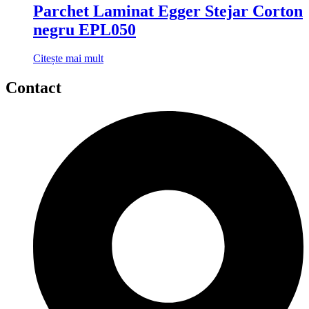
Parchet Laminat Egger Stejar Corton
negru EPL050
Citește mai mult
Contact