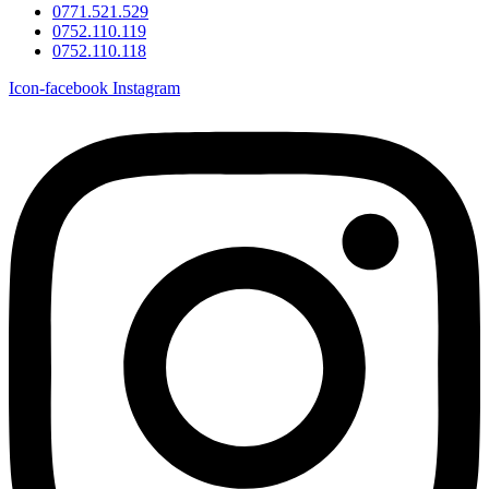
0771.521.529
0752.110.119
0752.110.118
Icon-facebook
Instagram