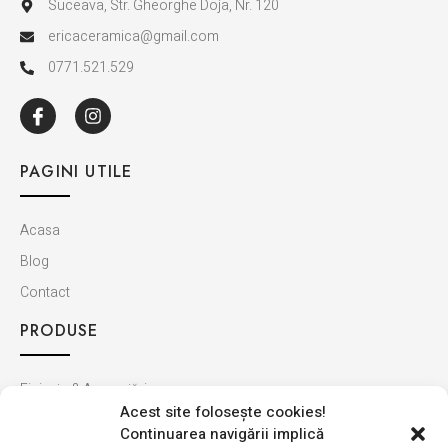
Suceava, Str. Gheorghe Doja, Nr. 120
ericaceramica@gmail.com
0771.521.529
PAGINI UTILE
Acasa
Blog
Contact
PRODUSE
Finisaje & Amenajări
Acest site foloseşte cookies!
Baie & Bucătărie
Continuarea navigării implică