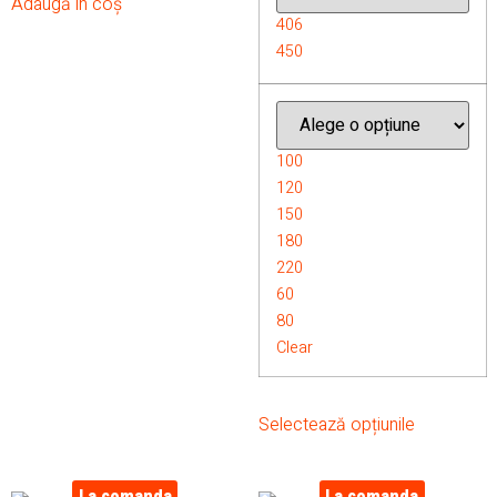
Adaugă în coș
406
450
100
120
150
180
220
60
80
Clear
Selectează opțiunile
La comanda
La comanda