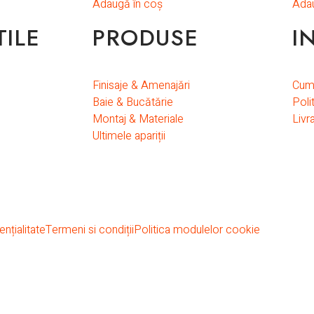
Adaugă în coș
Adau
TILE
PRODUSE
I
Finisaje & Amenajări
Cum
Baie & Bucătărie
Poli
Montaj & Materiale
Livr
Ultimele apariții
nțialitate
Termeni si condiții
Politica modulelor cookie