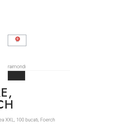
0
E,
CH
mea XXL, 100 bucati, Foerch