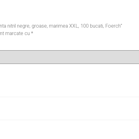
inta nitril negre, groase, marimea XXL, 100 bucati, Foerch”
sunt marcate cu
*