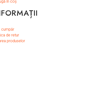
gă în coș
NFORMAȚII
 cumpăr
tica de retur
area produselor