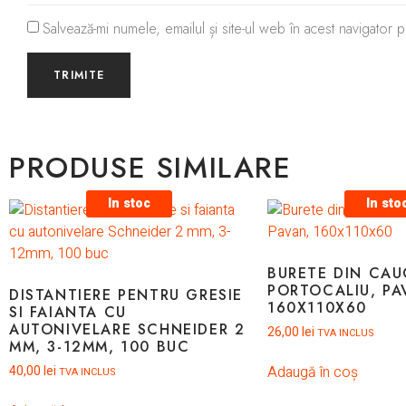
Salvează-mi numele, emailul și site-ul web în acest navigator
PRODUSE SIMILARE
In stoc
In sto
BURETE DIN CAU
PORTOCALIU, PA
DISTANTIERE PENTRU GRESIE
160X110X60
SI FAIANTA CU
AUTONIVELARE SCHNEIDER 2
26,00
lei
TVA INCLUS
MM, 3-12MM, 100 BUC
Adaugă în coș
40,00
lei
TVA INCLUS