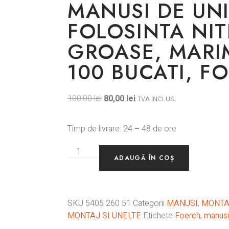
MANUSI DE UN
FOLOSINTA NIT
GROASE, MARI
100 BUCATI, F
100,00
lei
80,00
lei
TVA INCLUS
Timp de livrare: 24 – 48 de ore
ADAUGĂ ÎN COȘ
SKU
5405 260 51
Categorii
MANUSI
,
MONTA
MONTAJ SI UNELTE
Etichete
Foerch
,
manusi