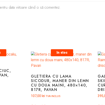
 pentru data viitoare când o să comentez.
c
In stoc
CIUC,
VAN,
GLETIERA CU LAMA
GA
SICODUR, MANER DIN LEMN
SK
CU DOUA MAINI, 480×140,
CU
817R, PAVAN
DR
107,00
lei
395,
TVA INCLUS