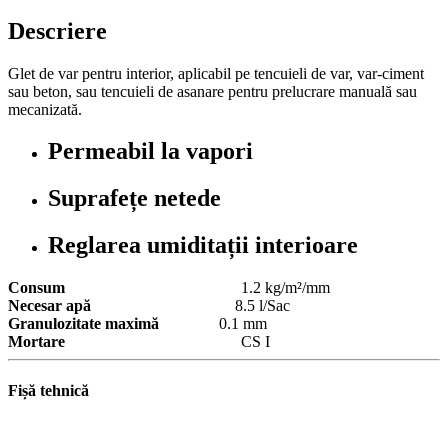
Descriere
Glet de var pentru interior, aplicabil pe tencuieli de var, var-ciment
sau beton, sau tencuieli de asanare pentru prelucrare manuală sau
mecanizată.
Permeabil la vapori
Suprafețe netede
Reglarea umiditații interioare
Consum
1.2 kg/m²/mm
Necesar apă
8.5 l/Sac
Granulozitate maximă
0.1 mm
Mortare
CS I
Fișă tehnică