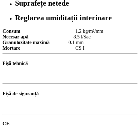
Suprafețe netede
Reglarea umiditații interioare
Consum
1.2 kg/m²/mm
Necesar apă
8.5 l/Sac
Granulozitate maximă
0.1 mm
Mortare
CS I
Fișă tehnică
Fișă de siguranță
CE