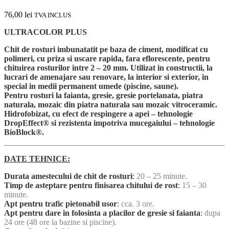
76,00
lei
TVA INCLUS
ULTRACOLOR PLUS
Chit de rosturi imbunatatit pe baza de ciment, modificat cu
polimeri, cu priza si uscare rapida, fara eflorescente, pentru
chituirea rosturilor intre 2 – 20 mm. Utilizat in constructii, la
lucrari de amenajare sau renovare, la interior si exterior, in
special in medii permanent umede (piscine, saune).
Pentru rosturi la faianta, gresie, gresie portelanata, piatra
naturala, mozaic din piatra naturala sau mozaic vitroceramic.
Hidrofobizat, cu efect de respingere a apei – tehnologie
DropEffect® si rezistenta impotriva mucegaiului – tehnologie
BioBlock®.
DATE TEHNICE:
Durata amestecului de chit de rosturi
:
20 – 25 minute.
Timp de asteptare pentru finisarea chitului de rost
:
15 – 30
minute.
Apt pentru trafic pietonabil usor
:
cca. 3 ore.
Apt pentru dare in folosinta a placilor de gresie si faianta
:
dupa
24 ore (48 ore la bazine si piscine).