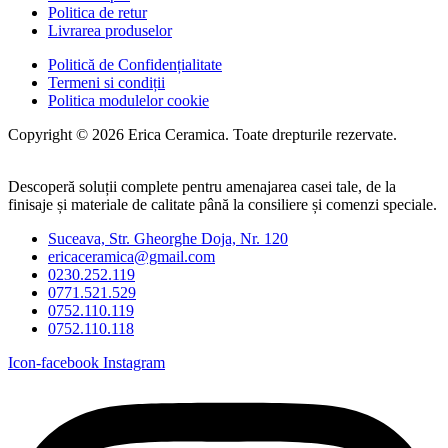
Politica de retur
Livrarea produselor
Politică de Confidențialitate
Termeni si condiții
Politica modulelor cookie
Copyright © 2026 Erica Ceramica. Toate drepturile rezervate.
Descoperă soluții complete pentru amenajarea casei tale, de la
finisaje și materiale de calitate până la consiliere și comenzi speciale.
Suceava, Str. Gheorghe Doja, Nr. 120
ericaceramica@gmail.com
0230.252.119
0771.521.529
0752.110.119
0752.110.118
Icon-facebook
Instagram