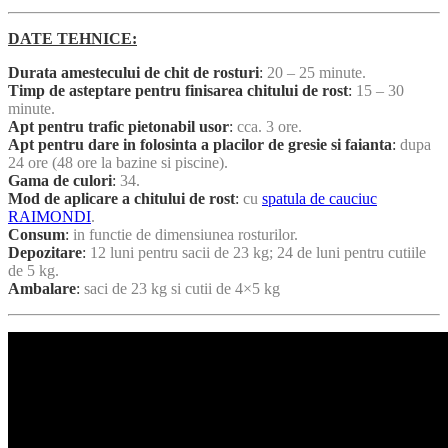
DATE TEHNICE:
Durata amestecului de chit de rosturi
:
20 – 25 minute.
Timp de asteptare pentru finisarea chitului de rost
:
15 – 30
minute.
Apt pentru trafic pietonabil usor
:
cca. 3 ore.
Apt pentru dare in folosinta a placilor de gresie si faianta
:
dupa
24 ore (48 ore la bazine si piscine).
Gama de culori
:
34.
Mod de aplicare a chitului de rost
:
cu
spatula de cauciuc
RAIMONDI
.
Consum
:
in functie de dimensiunea rosturilor.
Depozitare
:
12 luni pentru sacii de 23 kg; 24 de luni pentru cutiile
de 5 kg.
Ambalare
:
saci de 23 kg si cutii de 4×5 kg