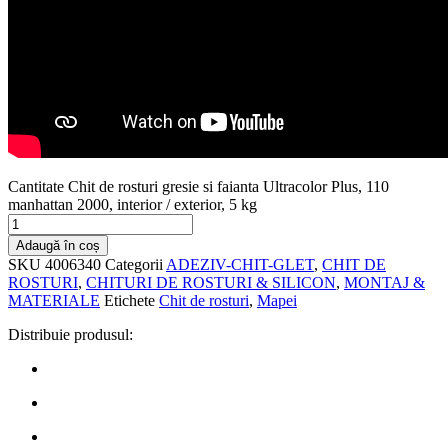
Cantitate Chit de rosturi gresie si faianta Ultracolor Plus, 110
manhattan 2000, interior / exterior, 5 kg
Adaugă în coș
SKU
4006340
Categorii
ADEZIV-CHIT-GLET
,
CHIT DE
ROSTURI
,
CHITURI DE ROSTURI & SILICON
,
MONTAJ &
MATERIALE
Etichete
Chit de rosturi
,
Mapei
Distribuie produsul: