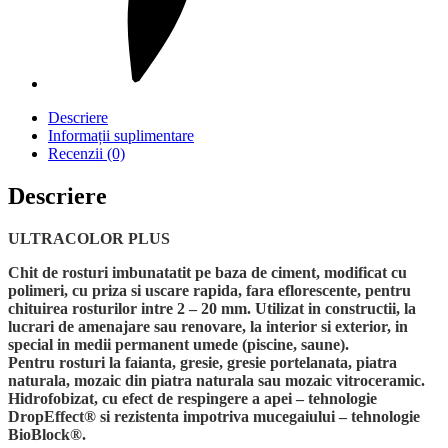
Descriere
Informații suplimentare
Recenzii (0)
Descriere
ULTRACOLOR PLUS
Chit de rosturi imbunatatit pe baza de ciment, modificat cu
polimeri, cu priza si uscare rapida, fara eflorescente, pentru
chituirea rosturilor intre 2 – 20 mm. Utilizat in constructii, la
lucrari de amenajare sau renovare, la interior si exterior, in
special in medii permanent umede (piscine, saune).
Pentru rosturi la faianta, gresie, gresie portelanata, piatra
naturala, mozaic din piatra naturala sau mozaic vitroceramic.
Hidrofobizat, cu efect de respingere a apei – tehnologie
DropEffect® si rezistenta impotriva mucegaiului – tehnologie
BioBlock®.