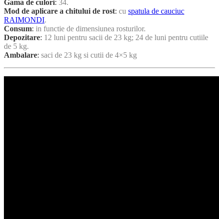
Gama de culori
:
34.
Mod de aplicare a chitului de rost
:
cu
spatula de cauciuc
RAIMONDI
.
Consum
:
in functie de dimensiunea rosturilor.
Depozitare
:
12 luni pentru sacii de 23 kg; 24 de luni pentru cutiile
de 5 kg.
Ambalare
:
saci de 23 kg si cutii de 4×5 kg