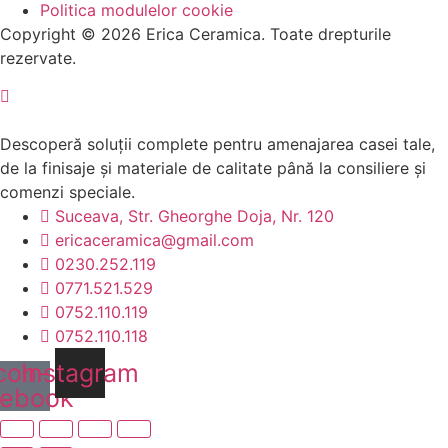
Politica modulelor cookie
Copyright © 2026 Erica Ceramica. Toate drepturile
rezervate.
Descoperă soluții complete pentru amenajarea casei tale,
de la finisaje și materiale de calitate până la consiliere și
comenzi speciale.
Suceava, Str. Gheorghe Doja, Nr. 120
ericaceramica@gmail.com
0230.252.119
0771.521.529
0752.110.119
0752.110.118
con-
Instagram
cebook