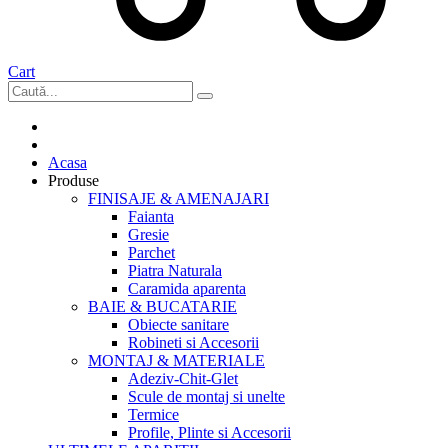
Cart
Acasa
Produse
FINISAJE & AMENAJARI
Faianta
Gresie
Parchet
Piatra Naturala
Caramida aparenta
BAIE & BUCATARIE
Obiecte sanitare
Robineti si Accesorii
MONTAJ & MATERIALE
Adeziv-Chit-Glet
Scule de montaj si unelte
Termice
Profile, Plinte si Accesorii