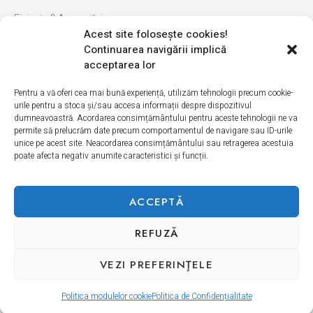
Finisaje & Amenajări
Acest site foloseşte cookies!
Baie & Bucătărie
Continuarea navigării implică
Montaj & Materiale
acceptarea lor
Ultimele apariții
Pentru a vă oferi cea mai bună experiență, utilizăm tehnologii precum cookie-
urile pentru a stoca și/sau accesa informații despre dispozitivul
INFORMAȚII
dumneavoastră. Acordarea consimțământului pentru aceste tehnologii ne va
permite să prelucrăm date precum comportamentul de navigare sau ID-urile
unice pe acest site. Neacordarea consimțământului sau retragerea acestuia
Cum cumpăr
poate afecta negativ anumite caracteristici și funcții.
Politica de retur
Livrarea produselor
ACCEPTĂ
REFUZĂ
Politică de Confidențialitate
Termeni si condiții
Politica modulelor cookie
VEZI PREFERINŢELE
Copyright © 2026 Erica Ceramica. Toate drepturile rezervate.
Politica modulelor cookie
Politica de Confidențialitate