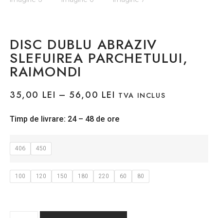
DISC DUBLU ABRAZIV
SLEFUIREA PARCHETULUI,
RAIMONDI
35,00
LEI
–
56,00
LEI
TVA INCLUS
Timp de livrare: 24 – 48 de ore
406
450
100
120
150
180
220
60
80