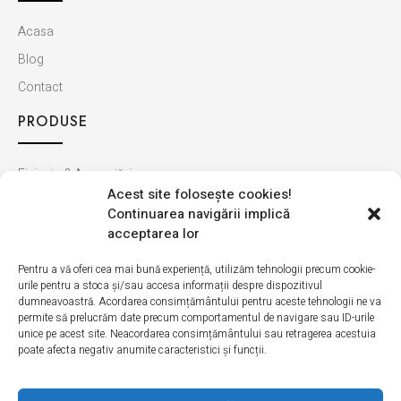
Acasa
Blog
Contact
PRODUSE
Finisaje & Amenajări
Acest site foloseşte cookies!
Baie & Bucătărie
Continuarea navigării implică
Montaj & Materiale
acceptarea lor
Ultimele apariții
Pentru a vă oferi cea mai bună experiență, utilizăm tehnologii precum cookie-
urile pentru a stoca și/sau accesa informații despre dispozitivul
INFORMAȚII
dumneavoastră. Acordarea consimțământului pentru aceste tehnologii ne va
permite să prelucrăm date precum comportamentul de navigare sau ID-urile
unice pe acest site. Neacordarea consimțământului sau retragerea acestuia
Cum cumpăr
poate afecta negativ anumite caracteristici și funcții.
Politica de retur
Livrarea produselor