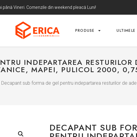
uni până Vineri. Comenzile din weekend pleacă Luni!
PRODUSE
ULTIMELE 
NTRU INDEPARTAREA RESTURILOR D
ANICE, MAPEI, PULICOL 2000, 0,7
 Decapant sub forma de gel pentru indepartarea resturilor de adezi
DECAPANT SUB FO
PENTRU INDEPARTA