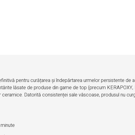
nitivă pentru curățarea și îndepărtarea urmelor persistente de ad
rile întărite lăsate de produse din game de top (precum KERAP
r ceramice. Datorită consistenței sale vâscoase, produsul nu cur
 minute