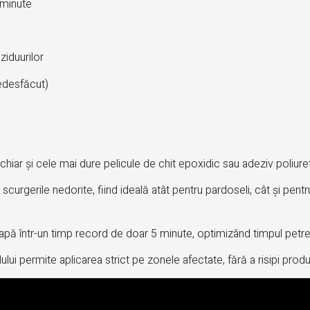
 minute
ziduurilor
nedesfăcut)
r și cele mai dure pelicule de chit epoxidic sau adeziv poliureta
scurgerile nedorite, fiind ideală atât pentru pardoseli, cât și pentr
apă într-un timp record de doar 5 minute, optimizând timpul petre
ului permite aplicarea strict pe zonele afectate, fără a risipi produ