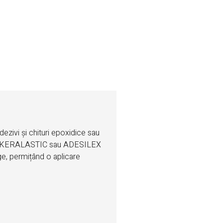
ezivi și chituri epoxidice sau
OXY, KERALASTIC sau ADESILEX
ge, permițând o aplicare