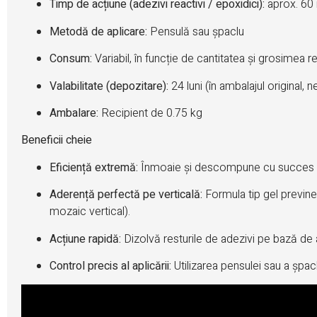
Timp de acțiune (adezivi reactivi / epoxidici):
aprox. 60
Metodă de aplicare:
Pensulă sau șpaclu
Consum:
Variabil, în funcție de cantitatea și grosimea re
Valabilitate (depozitare):
24 luni (în ambalajul original, 
Ambalare:
Recipient de 0.75 kg
Beneficii cheie
Eficiență extremă:
Înmoaie și descompune cu succes chia
Aderență perfectă pe verticală:
Formula tip gel previne 
mozaic vertical).
Acțiune rapidă:
Dizolvă resturile de adezivi pe bază de 
Control precis al aplicării:
Utilizarea pensulei sau a șpacl