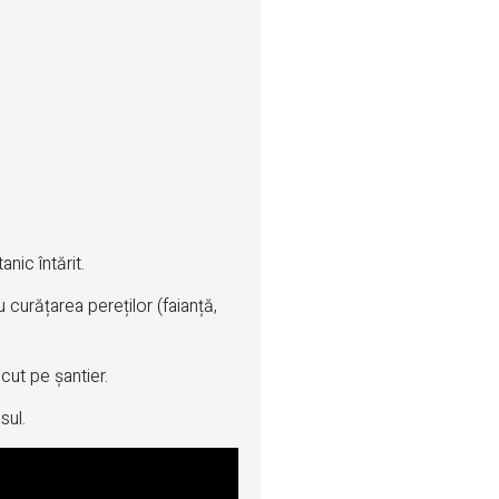
nic întărit.
u curățarea pereților (faianță,
cut pe șantier.
sul.