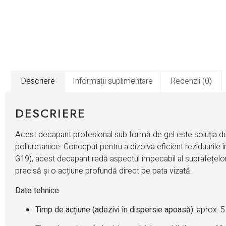
Descriere
Informații suplimentare
Recenzii (0)
DESCRIERE
Acest decapant profesional sub formă de gel este soluția defi
poliuretanice. Conceput pentru a dizolva eficient reziduu
G19), acest decapant redă aspectul impecabil al suprafețelo
precisă și o acțiune profundă direct pe pata vizată.
Date tehnice
Timp de acțiune (adezivi în dispersie apoasă):
aprox. 5