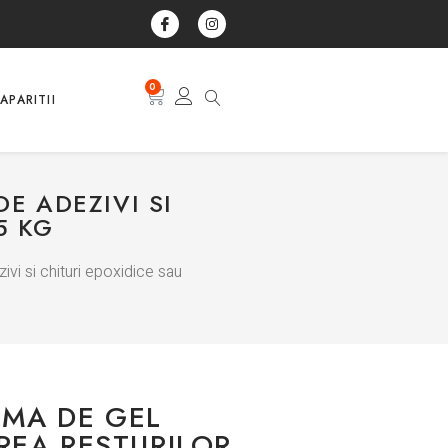
0
APARITII
E ADEZIVI SI
5 KG
vi si chituri epoxidice sau
RMA DE GEL
REA RESTURILOR