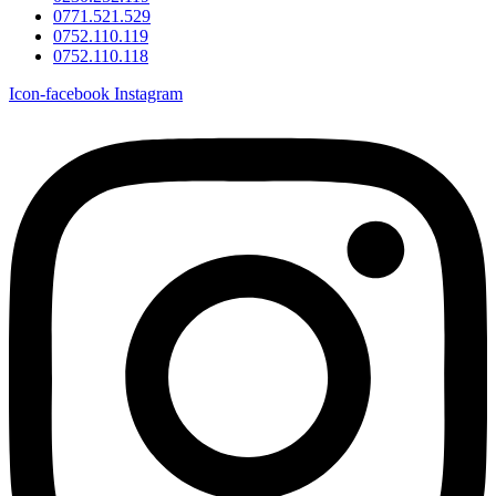
0771.521.529
0752.110.119
0752.110.118
Icon-facebook
Instagram