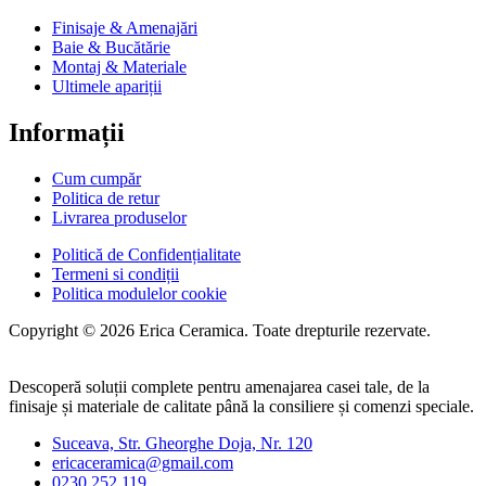
Finisaje & Amenajări
Baie & Bucătărie
Montaj & Materiale
Ultimele apariții
Informații
Cum cumpăr
Politica de retur
Livrarea produselor
Politică de Confidențialitate
Termeni si condiții
Politica modulelor cookie
Copyright © 2026 Erica Ceramica. Toate drepturile rezervate.
Descoperă soluții complete pentru amenajarea casei tale, de la
finisaje și materiale de calitate până la consiliere și comenzi speciale.
Suceava, Str. Gheorghe Doja, Nr. 120
ericaceramica@gmail.com
0230.252.119