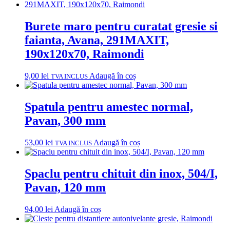
Burete maro pentru curatat gresie si
faianta, Avana, 291MAXIT,
190x120x70, Raimondi
9,00
lei
Adaugă în coș
TVA INCLUS
Spatula pentru amestec normal,
Pavan, 300 mm
53,00
lei
Adaugă în coș
TVA INCLUS
Spaclu pentru chituit din inox, 504/I,
Pavan, 120 mm
94,00
lei
Adaugă în coș