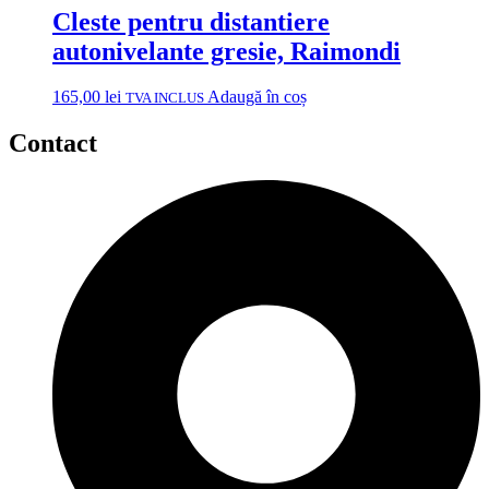
Cleste pentru distantiere
autonivelante gresie, Raimondi
165,00
lei
Adaugă în coș
TVA INCLUS
Contact