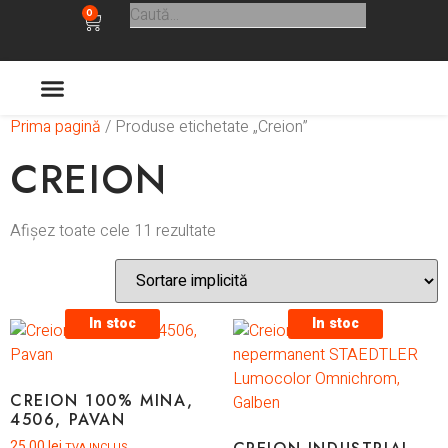
0
Prima pagină
/ Produse etichetate „Creion”
ULTIMELE APARITII
CREION
Afișez toate cele 11 rezultate
In stoc
In stoc
CREION 100% MINA,
4506, PAVAN
25,00
lei