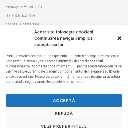
Finisaje & Amenajări
Baie & Bucătărie
Montaj & Materiale
Acest site foloseşte cookies!
Ultimele apariții
Continuarea navigării implică
INFORMAȚII
acceptarea lor
Pentru a vă oferi cea mai bună experiență, utilizăm tehnologii precum cookie-
Cum cumpăr
urile pentru a stoca și/sau accesa informații despre dispozitivul
dumneavoastră. Acordarea consimțământului pentru aceste tehnologii ne va
Politica de retur
permite să prelucrăm date precum comportamentul de navigare sau ID-urile
unice pe acest site. Neacordarea consimțământului sau retragerea acestuia
Livrarea produselor
poate afecta negativ anumite caracteristici și funcții.
Politică de Confidențialitate
Termeni si condiții
ACCEPTĂ
Politica modulelor cookie
REFUZĂ
Copyright © 2026 Erica Ceramica. Toate drepturile rezervate.
VEZI PREFERINŢELE