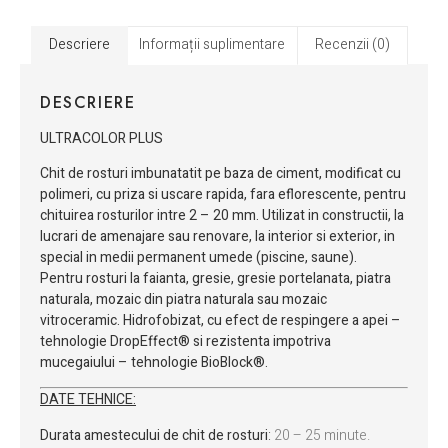
Descriere
Informații suplimentare
Recenzii (0)
DESCRIERE
ULTRACOLOR PLUS
Chit de rosturi imbunatatit pe baza de ciment, modificat cu
polimeri, cu priza si uscare rapida, fara eflorescente, pentru
chituirea rosturilor intre 2 – 20 mm. Utilizat in constructii, la
lucrari de amenajare sau renovare, la interior si exterior, in
special in medii permanent umede (piscine, saune).
Pentru rosturi la faianta, gresie, gresie portelanata, piatra
naturala, mozaic din piatra naturala sau mozaic
vitroceramic. Hidrofobizat, cu efect de respingere a apei –
tehnologie DropEffect® si rezistenta impotriva
mucegaiului – tehnologie BioBlock®.
DATE TEHNICE:
Durata amestecului de chit de rosturi
:
20 – 25 minute.