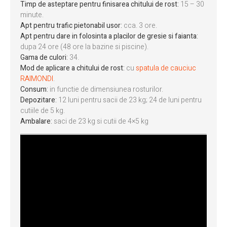
Timp de asteptare pentru finisarea chitului de rost
:
15 – 30
minute.
Apt pentru trafic pietonabil usor
:
cca. 3 ore.
Apt pentru dare in folosinta a placilor de gresie si faianta
:
dupa 24 ore (48 ore la bazine si piscine).
Gama de culori
:
34.
Mod de aplicare a chitului de rost
:
cu
spatula de cauciuc
RAIMONDI
.
Consum
:
in functie de dimensiunea rosturilor.
Depozitare
:
12 luni pentru sacii de 23 kg; 24 de luni pentru
cutiile de 5 kg.
Ambalare
:
saci de 23 kg si cutii de 4×5 kg