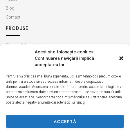
Blog
Contact
PRODUSE
Finisaje & Amenajări
Acest site foloseşte cookies!
Baie & Bucătărie
Continuarea navigării implică
Montaj & Materiale
acceptarea lor
Ultimele apariții
Pentru a vă oferi cea mai bună experiență, utilizăm tehnologii precum cookie-
urile pentru a stoca și/sau accesa informații despre dispozitivul
INFORMAȚII
dumneavoastră. Acordarea consimțământului pentru aceste tehnologii ne va
permite să prelucrăm date precum comportamentul de navigare sau ID-urile
unice pe acest site. Neacordarea consimțământului sau retragerea acestuia
Cum cumpăr
poate afecta negativ anumite caracteristici și funcții.
Politica de retur
Livrarea produselor
ACCEPTĂ