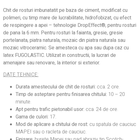
Chit de rosturi imbunatatit pe baza de ciment, modificat cu
polimeri, cu timp mare de lucrabilitate, hidrofobizat, cu efect
de respingere a apei – tehnologie DropEffect®, pentru rosturi
de pana la 6 mm. Pentru rosturi la faianta, gresie, gresie
portelanata, piatra naturala, mozaic din piatra naturala sau
mozaic vitroceramic. Se amesteca cu apa sau dupa caz cu
latex FUGOLASTIC. Utilizat in constructii, la lucrari de
amenajare sau renovare, la interior si exterior.
DATE TEHNICE:
Durata amestecului de chit de rosturi:
cca. 2 ore.
Timp de asteptare pentru finisarea chitului:
10 – 20
minute.
Apt pentru trafic pietonabil usor:
cca. 24 de ore.
Gama de culori:
17.
Mod de aplicare a chitului de rost:
cu spatula de cauciuc
MAPEI sau o racleta de cauciuc.
Finisare:
burete Mapei sau pad abraziv tip Scotch-