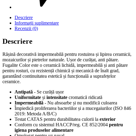
Descriere
Informații suplimentare
Recenzii (0)
Descriere
Rășină decorativă impermeabilă pentru rostuirea și lipirea ceramicii,
mozaicurilor și pietrelor naturale. Ușor de curățat, anti pătare.
Fugalite Color este o ceramică lichidă, impermeabilă și anti pătare
pentru rosturi, cu rezistență chimică și mecanică de înalt grad,
garantând continuitatea estetică și funcțională a suprafețelor
ceramice.
Antipată
‑ Se curăță ușor
Uniformitate
și
intensitate
cromatică ridicată
Impermeabilă
‑ Nu absoarbe și nu modifică culoarea
Împiedică proliferarea bacteriilor și a mucegaiurilor (ISO 846
2019: Metoda A/B/C)
Testat CATAS pentru durabilitatea culorii la
exterior
Conform cu sistemul HACCP/reg. CE 852/2004
pentru
igiena produselor alimentare
Omologat pentru uz naval