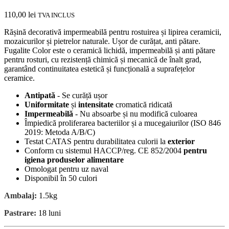
110,00
lei
TVA INCLUS
Rășină decorativă impermeabilă pentru rostuirea și lipirea ceramicii,
mozaicurilor și pietrelor naturale. Ușor de curățat, anti pătare.
Fugalite Color este o ceramică lichidă, impermeabilă și anti pătare
pentru rosturi, cu rezistență chimică și mecanică de înalt grad,
garantând continuitatea estetică și funcțională a suprafețelor
ceramice.
Antipată
‑ Se curăță ușor
Uniformitate
și
intensitate
cromatică ridicată
Impermeabilă
‑ Nu absoarbe și nu modifică culoarea
Împiedică proliferarea bacteriilor și a mucegaiurilor (ISO 846
2019: Metoda A/B/C)
Testat CATAS pentru durabilitatea culorii la
exterior
Conform cu sistemul HACCP/reg. CE 852/2004
pentru
igiena produselor alimentare
Omologat pentru uz naval
Disponibil în 50 culori
Ambalaj:
1.5kg
Pastrare:
18 luni