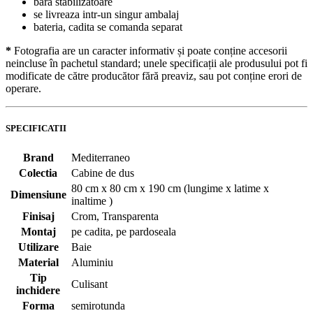
bara stabilizatoare
se livreaza intr-un singur ambalaj
bateria, cadita se comanda separat
*
Fotografia are un caracter informativ și poate conține accesorii
neincluse în pachetul standard; unele specificații ale produsului pot fi
modificate de către producător fără preaviz, sau pot conține erori de
operare.
SPECIFICATII
Brand
Mediterraneo
Colectia
Cabine de dus
80 cm x 80 cm x 190 cm (lungime x latime x
Dimensiune
inaltime )
Finisaj
Crom, Transparenta
Montaj
pe cadita, pe pardoseala
Utilizare
Baie
Material
Aluminiu
Tip
Culisant
inchidere
Forma
semirotunda