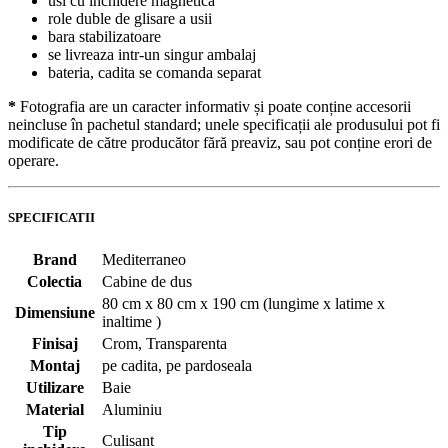
usi cu inchidere magnetica
role duble de glisare a usii
bara stabilizatoare
se livreaza intr-un singur ambalaj
bateria, cadita se comanda separat
*
Fotografia are un caracter informativ și poate conține accesorii
neincluse în pachetul standard; unele specificații ale produsului pot fi
modificate de către producător fără preaviz, sau pot conține erori de
operare.
SPECIFICATII
Brand
Mediterraneo
Colectia
Cabine de dus
80 cm x 80 cm x 190 cm (lungime x latime x
Dimensiune
inaltime )
Finisaj
Crom, Transparenta
Montaj
pe cadita, pe pardoseala
Utilizare
Baie
Material
Aluminiu
Tip
Culisant