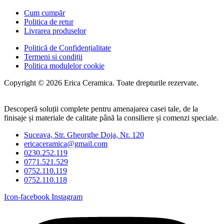
Cum cumpăr
Politica de retur
Livrarea produselor
Politică de Confidențialitate
Termeni si condiții
Politica modulelor cookie
Copyright © 2026 Erica Ceramica. Toate drepturile rezervate.
Descoperă soluții complete pentru amenajarea casei tale, de la
finisaje și materiale de calitate până la consiliere și comenzi speciale.
Suceava, Str. Gheorghe Doja, Nr. 120
ericaceramica@gmail.com
0230.252.119
0771.521.529
0752.110.119
0752.110.118
Icon-facebook
Instagram