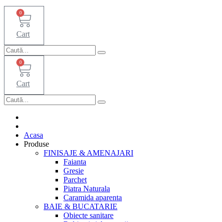
0
Cart
0
Cart
Acasa
Produse
FINISAJE & AMENAJARI
Faianta
Gresie
Parchet
Piatra Naturala
Caramida aparenta
BAIE & BUCATARIE
Obiecte sanitare