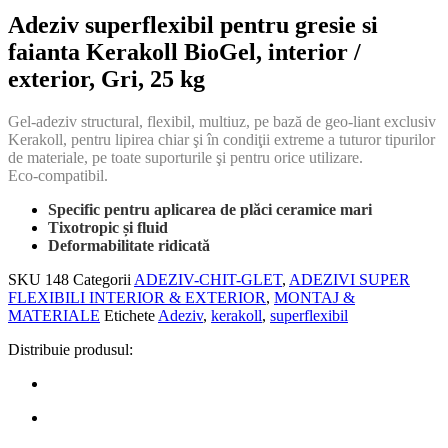
Adeziv superflexibil pentru gresie si
faianta Kerakoll BioGel, interior /
exterior, Gri, 25 kg
Gel‑adeziv structural, flexibil, multiuz, pe bază de geo‑liant exclusiv
Kerakoll, pentru lipirea chiar şi în condiţii extreme a tuturor tipurilor
de materiale, pe toate suporturile şi pentru orice utilizare.
Eco‑compatibil.
Specific pentru aplicarea de plăci ceramice mari
Tixotropic și fluid
Deformabilitate ridicată
SKU
148
Categorii
ADEZIV-CHIT-GLET
,
ADEZIVI SUPER
FLEXIBILI INTERIOR & EXTERIOR
,
MONTAJ &
MATERIALE
Etichete
Adeziv
,
kerakoll
,
superflexibil
Distribuie produsul: